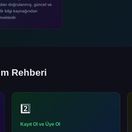
ndan doğrulanmış, güncel ve
lir bilgi kaynağından
mektedir.
ım Rehberi
2️⃣
Kayıt Ol ve Üye Ol