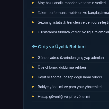
Maç bazlı analiz raporları ve tahmin verileri
Takım performans metrikleri ve karşılaştırmal
Sezon içi istatistik trendleri ve veri görselleş
Uluslararası turnuva verileri ve lig sıralamalar
🔑 Giriş ve Üyelik Rehberi
Güncel adres üzerinden giriş yap adımları
Üye ol formu doldurma rehberi
Kayıt ol sonrası hesap doğrulama süreci
Bakiye yönetimi ve para yatır yöntemleri
Hesap güvenliği ve şifre yönetimi