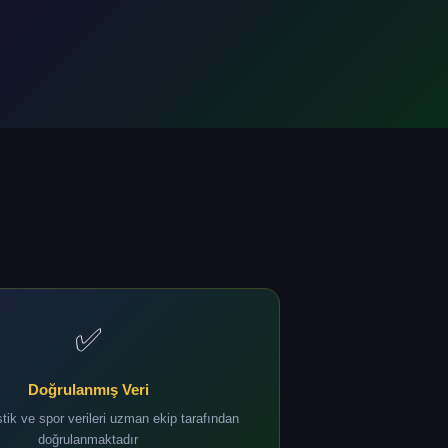
✅
Doğrulanmış Veri
tik ve spor verileri uzman ekip tarafından
doğrulanmaktadır