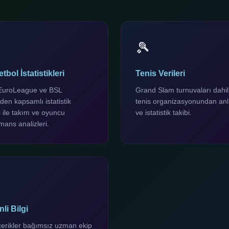
🎾
tbol İstatistikleri
Tenis Verileri
EuroLeague ve BSL
Grand Slam turnuvaları dahi
nden kapsamlı istatistik
tenis organizasyonundan anl
ri ile takım ve oyuncu
ve istatistik takibi.
mans analizleri.
li Bilgi
erikler bağımsız uzman ekip