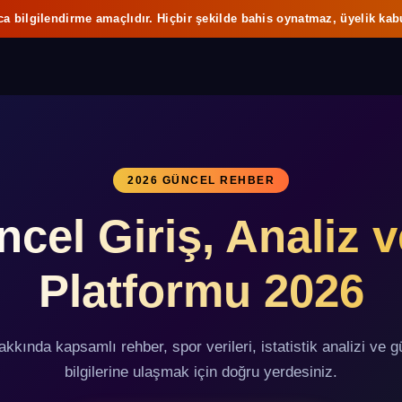
a bilgilendirme amaçlıdır. Hiçbir şekilde bahis oynatmaz, üyelik kab
2026 GÜNCEL REHBER
 Giriş, Analiz ve 
Platformu 2026
ında kapsamlı rehber, spor verileri, istatistik analizi ve 
bilgilerine ulaşmak için doğru yerdesiniz.