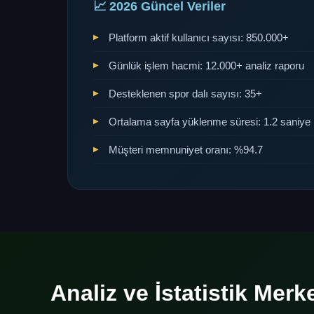
📈 2026 Güncel Veriler
Platform aktif kullanıcı sayısı: 850.000+
Günlük işlem hacmi: 12.000+ analiz raporu
Desteklenen spor dalı sayısı: 35+
Ortalama sayfa yüklenme süresi: 1.2 saniye
Müşteri memnuniyet oranı: %94.7
Analiz ve İstatistik Merk