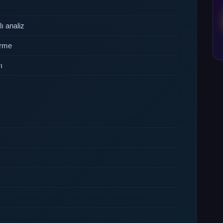
ı analiz
tirme
ı