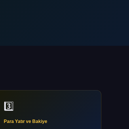
3️⃣
Para Yatır ve Bakiye