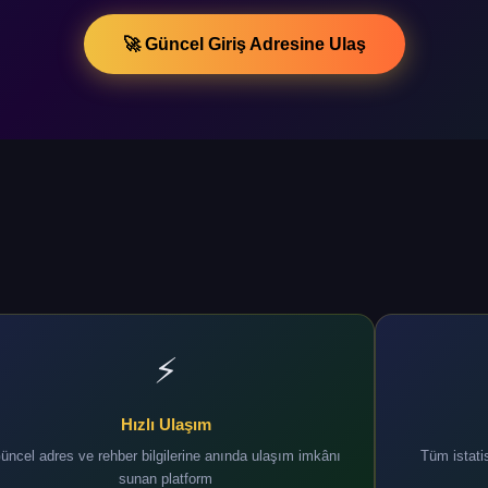
🚀 Güncel Giriş Adresine Ulaş
⚡
Hızlı Ulaşım
üncel adres ve rehber bilgilerine anında ulaşım imkânı
Tüm istatis
sunan platform