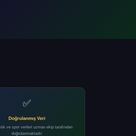
✅
Doğrulanmış Veri
tik ve spor verileri uzman ekip tarafından
doğrulanmaktadır