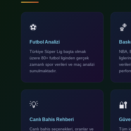
⚽
🏀
Futbol Analizi
Baske
Türkiye Süper Lig başta olmak
NBA, 
üzere 80+ futbol liginden gerçek
ligleri
zamanlı spor verileri ve maç analizi
verile
sunulmaktadır.
perfor
💡
🔐
Canlı Bahis Rehberi
Güven
Canlı bahis seçenekleri, oranlar ve
Tüm iç