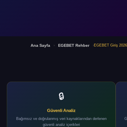
Ana Sayfa
›
EGEBET Rehber
›
EGEBET Giriş 2026
🔒
Güvenli Analiz
Bağımsız ve doğrulanmış veri kaynaklarından derlenen
G
güvenli analiz içerikleri