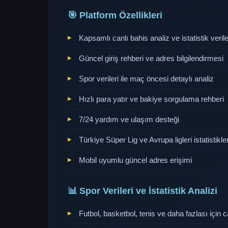
🎯 Platform Özellikleri
Kapsamlı canlı bahis analiz ve istatistik verile
Güncel giriş rehberi ve adres bilgilendirmesi
Spor verileri ile maç öncesi detaylı analiz
Hızlı para yatır ve bakiye sorgulama rehberi
7/24 yardım ve ulaşım desteği
Türkiye Süper Lig ve Avrupa ligleri istatistikler
Mobil uyumlu güncel adres erişimi
📊 Spor Verileri ve İstatistik Analizi
Futbol, basketbol, tenis ve daha fazlası için ca