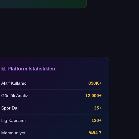
📊 Platform İstatistikleri
Aktif Kullanıcı
850K+
Günlük Analiz
12.000+
Spor Dalı
35+
Lig Kapsamı
120+
Memnuniyet
%94.7