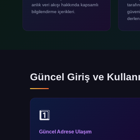
anlık veri akışı hakkında kapsamlı
tarafı
bilgilendirme içerikleri.
güveni
derlen
Güncel Giriş ve Kullan
1️⃣
Güncel Adrese Ulaşım