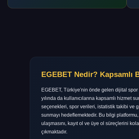
EGEBET Nedir? Kapsamlı Bi
EGEBET, Türkiye'nin önde gelen dijital spor a
yılında da kullanıcılarına kapsamlı hizmet s
seçenekleri, spor verileri, istatistik takibi ve
sunmayı hedeflemektedir. Bu bilgi platformu, 
ulaşmasını, kayıt ol ve üye ol süreçlerini k
çıkmaktadır.