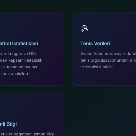
🎾
tbol İstatistikleri
Tenis Verileri
EuroLeague ve BSL
Grand Slam turnuvaları dahi
nden kapsamlı istatistik
tenis organizasyonundan anl
ri ile takım ve oyuncu
ve istatistik takibi.
mans analizleri.
li Bilgi
erikler bağımsız uzman ekip