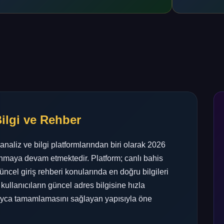
lgi ve Rehber
naliz ve bilgi platformlarından biri olarak 2026
unmaya devam etmektedir. Platform; canlı bahis
 güncel giriş rehberi konularında en doğru bilgileri
kullanıcıların güncel adres bilgisine hızla
olayca tamamlamasını sağlayan yapısıyla öne