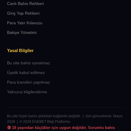
Canlı Bahis Rehberi
Giriş Yap Rehberi
Para Yatır Kılavuzu
Bakiye Yönetimi
Yasal Bilgiler
Bu site bahis oynatmaz
Üyelik kabul edilmez
Para transferi yapılmaz
Yalnızca bilgilendirme
Bu site hiçbir bahis şirketiyle bağlantılı değildir. | Son güncelleme: Mayıs
2026 | © 2026 EGEBET Bilgi Platformu
🔞 18 yaşından küçükler için uygun değildir. Sorumlu bahis