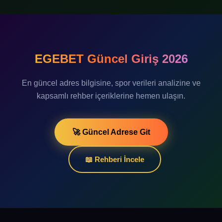
yanıt süresi 3 dakikanın altındadır.
EGEBET Güncel Giriş 2026
En güncel adres bilgisine, spor verileri analizine ve
kapsamlı rehber içeriklerine hemen ulaşın.
🚀 Güncel Adrese Git
📖 Rehberi İncele