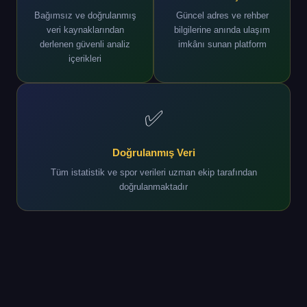
Bağımsız ve doğrulanmış
Güncel adres ve rehber
veri kaynaklarından
bilgilerine anında ulaşım
derlenen güvenli analiz
imkânı sunan platform
içerikleri
✅
Doğrulanmış Veri
Tüm istatistik ve spor verileri uzman ekip tarafından
doğrulanmaktadır