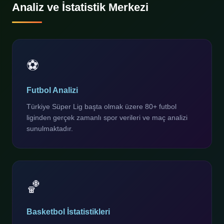
Analiz ve İstatistik Merkezi
⚽
Futbol Analizi
Türkiye Süper Lig başta olmak üzere 80+ futbol
liginden gerçek zamanlı spor verileri ve maç analizi
sunulmaktadır.
🏀
Basketbol İstatistikleri