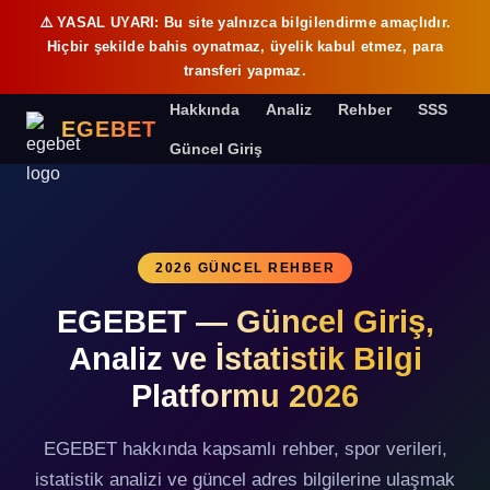
⚠️ YASAL UYARI: Bu site yalnızca bilgilendirme amaçlıdır.
Hiçbir şekilde bahis oynatmaz, üyelik kabul etmez, para
transferi yapmaz.
Hakkında
Analiz
Rehber
SSS
EGEBET
Güncel Giriş
2026 GÜNCEL REHBER
EGEBET — Güncel Giriş,
Analiz ve İstatistik Bilgi
Platformu 2026
EGEBET hakkında kapsamlı rehber, spor verileri,
istatistik analizi ve güncel adres bilgilerine ulaşmak