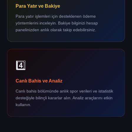
Para Yatır ve Bakiye
Para yatır işlemleri için desteklenen ödeme
yöntemlerini inceleyin. Bakiye bilginizi hesap
panelinizden anlık olarak takip edebilirsiniz.
4️⃣
Canlı Bahis ve Analiz
Canlı bahis bölümünde anlık spor verileri ve istatistik
desteğiyle bilinçli kararlar alın. Analiz araçlarını etkin
kullanın.