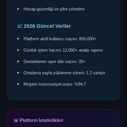
Hesap güvenliği ve şifre yönetimi
📈 2026 Güncel Veriler
Platform aktif kullanıcı sayısı: 850.000+
Günlük işlem hacmi: 12.000+ analiz raporu
Desteklenen spor dalı sayısı: 35+
Ortalama sayfa yüklenme süresi: 1.2 saniye
Müşteri memnuniyet oranı: %94.7
📊 Platform İstatistikleri