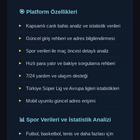
🎯 Platform Özellikleri
Kapsamlı canlı bahis analiz ve istatistik verileri
Güncel giriş rehberi ve adres bilgilendirmesi
Spor verileri ile maç öncesi detaylı analiz
Hızlı para yatır ve bakiye sorgulama rehberi
7/24 yardım ve ulaşım desteği
Türkiye Süper Lig ve Avrupa ligleri istatistikleri
Mobil uyumlu güncel adres erişimi
📊 Spor Verileri ve İstatistik Analizi
Futbol, basketbol, tenis ve daha fazlası için