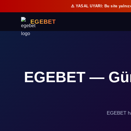
⚠️ YASAL UYARI: Bu site yalnızc
EGEBET
EGEBET — Güncel
EGEBET hakk