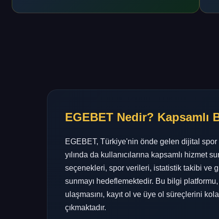
EGEBET Nedir? Kapsamlı Bi
EGEBET, Türkiye'nin önde gelen dijital spor a
yılında da kullanıcılarına kapsamlı hizmet s
seçenekleri, spor verileri, istatistik takibi ve
sunmayı hedeflemektedir. Bu bilgi platformu, 
ulaşmasını, kayıt ol ve üye ol süreçlerini k
çıkmaktadır.