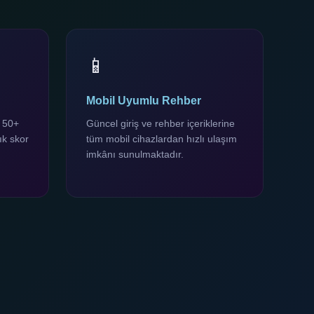
📱
Mobil Uyumlu Rehber
l 50+
Güncel giriş ve rehber içeriklerine
ık skor
tüm mobil cihazlardan hızlı ulaşım
imkânı sunulmaktadır.