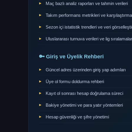
Maç bazlı analiz raporları ve tahmin verileri
Takım performans metrikleri ve karşılaştırmal
Sezon içi istatistik trendleri ve veri görselleş
Uluslararası turnuva verileri ve lig sıralamalar
🔑 Giriş ve Üyelik Rehberi
Güncel adres üzerinden giriş yap adımları
Üye ol formu doldurma rehberi
Kayıt ol sonrası hesap doğrulama süreci
Bakiye yönetimi ve para yatır yöntemleri
Hesap güvenliği ve şifre yönetimi