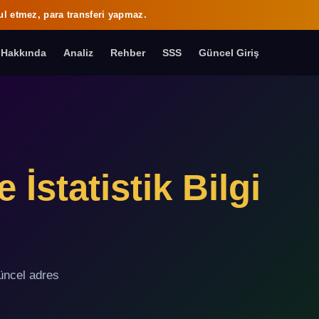
ul etmez, para transferi yapmaz.
Hakkında
Analiz
Rehber
SSS
Güncel Giriş
İstatistik Bilgi
güncel adres