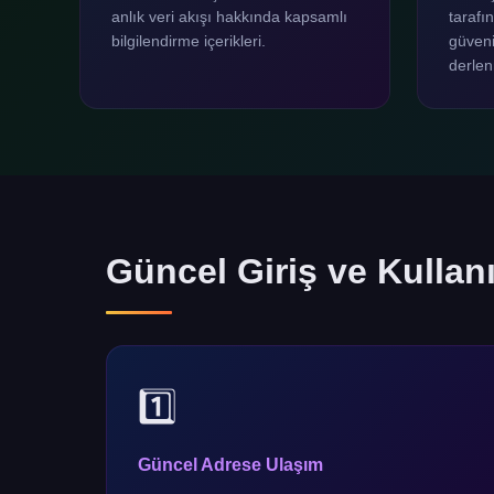
anlık veri akışı hakkında kapsamlı
tarafı
bilgilendirme içerikleri.
güveni
derlen
Güncel Giriş ve Kullan
1️⃣
Güncel Adrese Ulaşım