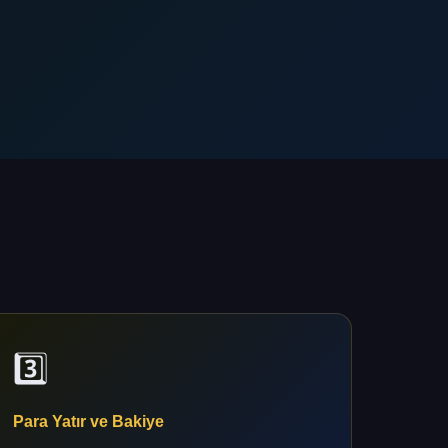
3️⃣
Para Yatır ve Bakiye