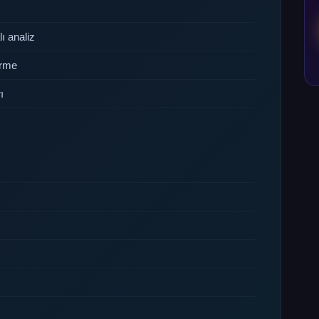
ı analiz
tirme
ı