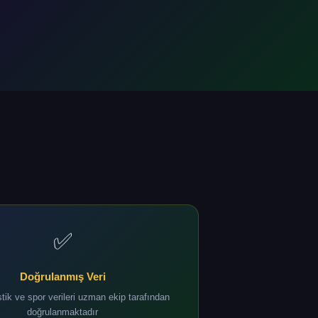
✅
Doğrulanmış Veri
tik ve spor verileri uzman ekip tarafından
doğrulanmaktadır