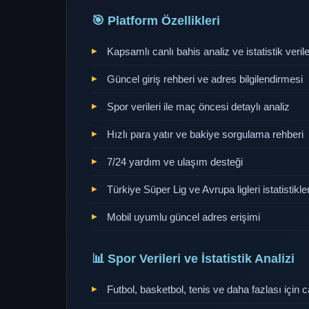
🎯 Platform Özellikleri
Kapsamlı canlı bahis analiz ve istatistik verile
Güncel giriş rehberi ve adres bilgilendirmesi
Spor verileri ile maç öncesi detaylı analiz
Hızlı para yatır ve bakiye sorgulama rehberi
7/24 yardım ve ulaşım desteği
Türkiye Süper Lig ve Avrupa ligleri istatistikler
Mobil uyumlu güncel adres erişimi
📊 Spor Verileri ve İstatistik Analizi
Futbol, basketbol, tenis ve daha fazlası için ca