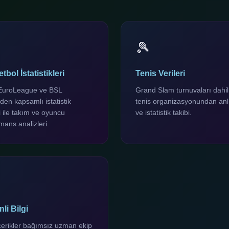
🎾
tbol İstatistikleri
Tenis Verileri
EuroLeague ve BSL
Grand Slam turnuvaları dahi
nden kapsamlı istatistik
tenis organizasyonundan anl
ri ile takım ve oyuncu
ve istatistik takibi.
mans analizleri.
li Bilgi
erikler bağımsız uzman ekip