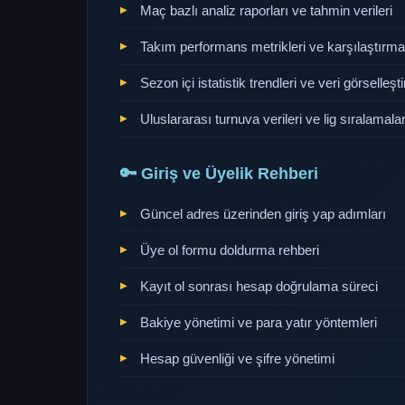
Maç bazlı analiz raporları ve tahmin verileri
Takım performans metrikleri ve karşılaştırmal
Sezon içi istatistik trendleri ve veri görselleş
Uluslararası turnuva verileri ve lig sıralamalar
🔑 Giriş ve Üyelik Rehberi
Güncel adres üzerinden giriş yap adımları
Üye ol formu doldurma rehberi
Kayıt ol sonrası hesap doğrulama süreci
Bakiye yönetimi ve para yatır yöntemleri
Hesap güvenliği ve şifre yönetimi