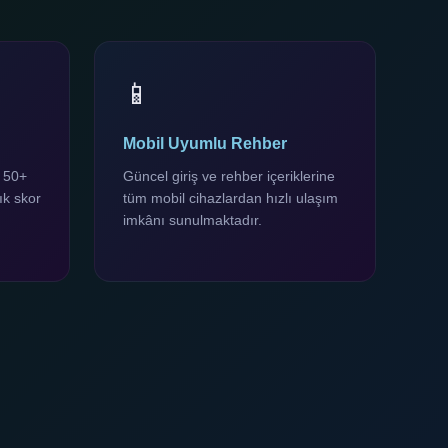
📱
Mobil Uyumlu Rehber
l 50+
Güncel giriş ve rehber içeriklerine
ık skor
tüm mobil cihazlardan hızlı ulaşım
imkânı sunulmaktadır.