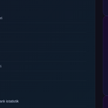
ri
i
nlı istatistik