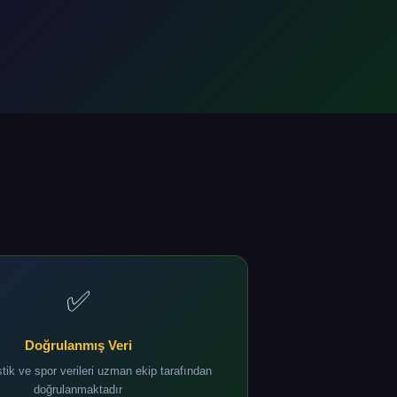
✅
Doğrulanmış Veri
tik ve spor verileri uzman ekip tarafından
doğrulanmaktadır