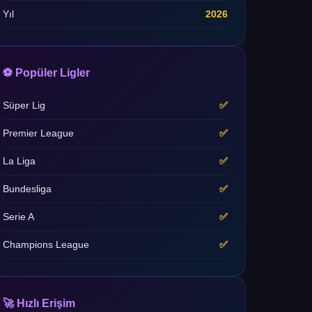
Yıl
2026
⚽ Popüler Ligler
Süper Lig
✅
Premier League
✅
La Liga
✅
Bundesliga
✅
Serie A
✅
Champions League
✅
🚀 Hızlı Erişim