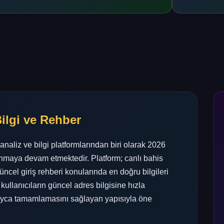
lgi ve Rehber
naliz ve bilgi platformlarından biri olarak 2026
unmaya devam etmektedir. Platform; canlı bahis
 güncel giriş rehberi konularında en doğru bilgileri
kullanıcıların güncel adres bilgisine hızla
olayca tamamlamasını sağlayan yapısıyla öne