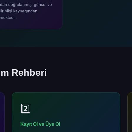
ndan doğrulanmış, güncel ve
lir bilgi kaynağından
mektedir.
ım Rehberi
2️⃣
Kayıt Ol ve Üye Ol