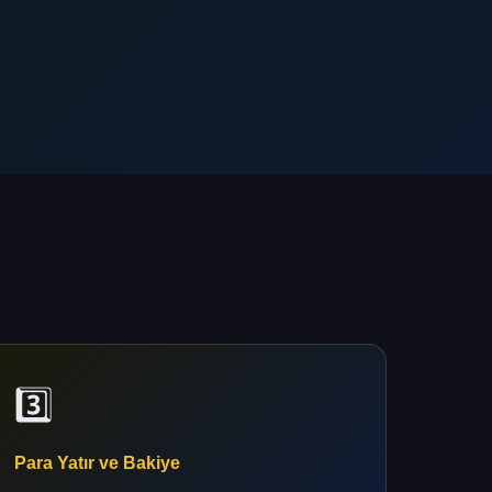
3️⃣
Para Yatır ve Bakiye