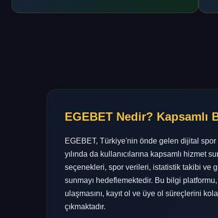
EGEBET Nedir? Kapsamlı Bi
EGEBET, Türkiye'nin önde gelen dijital spor a
yılında da kullanıcılarına kapsamlı hizmet s
seçenekleri, spor verileri, istatistik takibi ve
sunmayı hedeflemektedir. Bu bilgi platformu, 
ulaşmasını, kayıt ol ve üye ol süreçlerini k
çıkmaktadır.