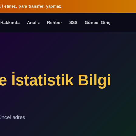
ul etmez, para transferi yapmaz.
Hakkında
Analiz
Rehber
SSS
Güncel Giriş
İstatistik Bilgi
güncel adres