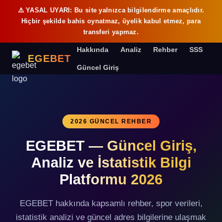
⚠️ YASAL UYARI: Bu site yalnızca bilgilendirme amaçlıdır.
Hiçbir şekilde bahis oynatmaz, üyelik kabul etmez, para
transferi yapmaz.
Hakkında
Analiz
Rehber
SSS
EGEBET
Güncel Giriş
2026 GÜNCEL REHBER
EGEBET — Güncel Giriş,
Analiz ve İstatistik Bilgi
Platformu 2026
EGEBET hakkında kapsamlı rehber, spor verileri,
istatistik analizi ve güncel adres bilgilerine ulaşmak