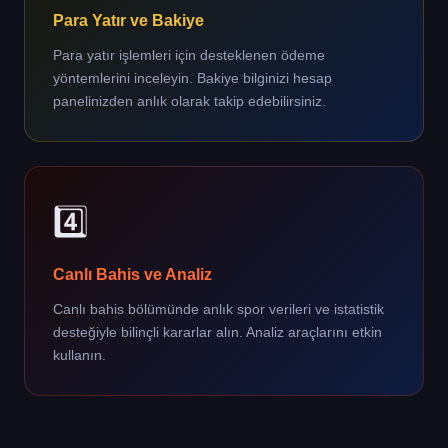
Para Yatır ve Bakiye
Para yatır işlemleri için desteklenen ödeme
yöntemlerini inceleyin. Bakiye bilginizi hesap
panelinizden anlık olarak takip edebilirsiniz.
4️⃣
Canlı Bahis ve Analiz
Canlı bahis bölümünde anlık spor verileri ve istatistik
desteğiyle bilinçli kararlar alın. Analiz araçlarını etkin
kullanın.