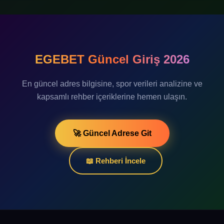
yanıt süresi 3 dakikanın altındadır.
EGEBET Güncel Giriş 2026
En güncel adres bilgisine, spor verileri analizine ve
kapsamlı rehber içeriklerine hemen ulaşın.
🚀 Güncel Adrese Git
📖 Rehberi İncele