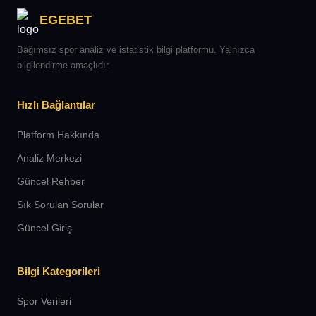
EGEBET
Bağımsız spor analiz ve istatistik bilgi platformu. Yalnızca
bilgilendirme amaçlıdır.
Hızlı Bağlantılar
Platform Hakkında
Analiz Merkezi
Güncel Rehber
Sık Sorulan Sorular
Güncel Giriş
Bilgi Kategorileri
Spor Verileri