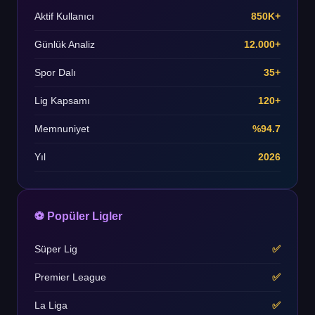
Aktif Kullanıcı
850K+
Günlük Analiz
12.000+
Spor Dalı
35+
Lig Kapsamı
120+
Memnuniyet
%94.7
Yıl
2026
⚽ Popüler Ligler
Süper Lig
✅
Premier League
✅
La Liga
✅