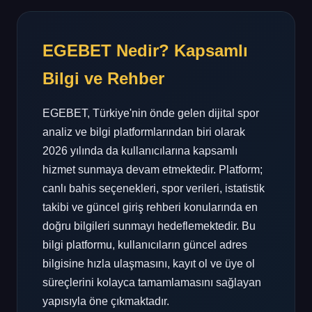
EGEBET Nedir? Kapsamlı
Bilgi ve Rehber
EGEBET, Türkiye'nin önde gelen dijital spor
analiz ve bilgi platformlarından biri olarak
2026 yılında da kullanıcılarına kapsamlı
hizmet sunmaya devam etmektedir. Platform;
canlı bahis seçenekleri, spor verileri, istatistik
takibi ve güncel giriş rehberi konularında en
doğru bilgileri sunmayı hedeflemektedir. Bu
bilgi platformu, kullanıcıların güncel adres
bilgisine hızla ulaşmasını, kayıt ol ve üye ol
süreçlerini kolayca tamamlamasını sağlayan
yapısıyla öne çıkmaktadır.