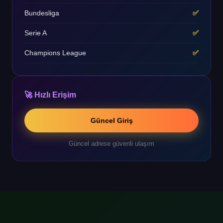
Bundesliga
✅
Serie A
✅
Champions League
✅
🚀 Hızlı Erişim
Güncel Giriş
Güncel adrese güvenli ulaşım