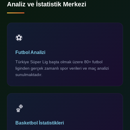
Analiz ve İstatistik Merkezi
⚽
Futbol Analizi
Türkiye Süper Lig başta olmak üzere 80+ futbol
liginden gerçek zamanlı spor verileri ve maç analizi
sunulmaktadır.
🏀
Basketbol İstatistikleri