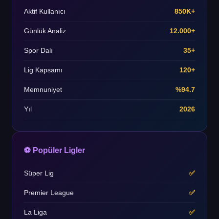
Aktif Kullanıcı
850K+
Günlük Analiz
12.000+
Spor Dalı
35+
Lig Kapsamı
120+
Memnuniyet
%94.7
Yıl
2026
⚽ Popüler Ligler
Süper Lig
✅
Premier League
✅
La Liga
✅