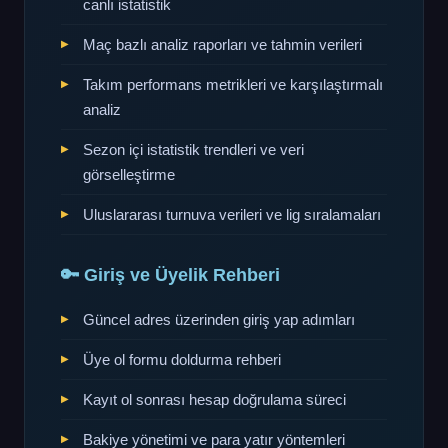
canlı istatistik
Maç bazlı analiz raporları ve tahmin verileri
Takım performans metrikleri ve karşılaştırmalı
analiz
Sezon içi istatistik trendleri ve veri
görselleştirme
Uluslararası turnuva verileri ve lig sıralamaları
🔑 Giriş ve Üyelik Rehberi
Güncel adres üzerinden giriş yap adımları
Üye ol formu doldurma rehberi
Kayıt ol sonrası hesap doğrulama süreci
Bakiye yönetimi ve para yatır yöntemleri