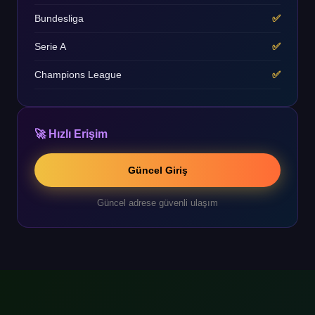
Bundesliga
✅
Serie A
✅
Champions League
✅
🚀 Hızlı Erişim
Güncel Giriş
Güncel adrese güvenli ulaşım