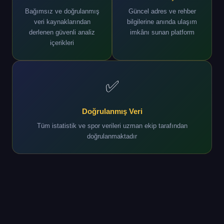
Bağımsız ve doğrulanmış
Güncel adres ve rehber
veri kaynaklarından
bilgilerine anında ulaşım
derlenen güvenli analiz
imkânı sunan platform
içerikleri
✅
Doğrulanmış Veri
Tüm istatistik ve spor verileri uzman ekip tarafından
doğrulanmaktadır