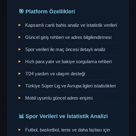
🎯 Platform Özellikleri
Kapsamlı canlı bahis analiz ve istatistik verileri
Güncel giriş rehberi ve adres bilgilendirmesi
Spor verileri ile maç öncesi detaylı analiz
Hızlı para yatır ve bakiye sorgulama rehberi
7/24 yardım ve ulaşım desteği
Türkiye Süper Lig ve Avrupa ligleri istatistikleri
Mobil uyumlu güncel adres erişimi
📊 Spor Verileri ve İstatistik Analizi
Futbol, basketbol, tenis ve daha fazlası için