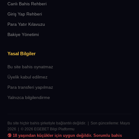
Canlı Bahis Rehberi
Giriş Yap Rehberi
Para Yatır Kılavuzu
Bakiye Yönetimi
Yasal Bilgiler
Bu site bahis oynatmaz
Üyelik kabul edilmez
Para transferi yapılmaz
Yalnızca bilgilendirme
Bu site hiçbir bahis şirketiyle bağlantılı değildir. | Son güncelleme: Mayıs
2026 | © 2026 EGEBET Bilgi Platformu
🔞 18 yaşından küçükler için uygun değildir. Sorumlu bahis