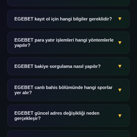
gerekirse iki faktörlü doğrulama adımını tamamlayın.
Üye ol işlemi ortalama 3-5 dakika sürmektedir. Kimlik
doğrulama adımlarının tamamlanmasıyla hesabınız
▼
EGEBET kayıt ol için hangi bilgiler gereklidir?
aktif hale gelir.
Kayıt ol formu için geçerli e-posta adresi, güçlü şifre,
ad-soyad bilgisi ve telefon numarası gereklidir. Kimlik
EGEBET para yatır işlemleri hangi yöntemlerle
▼
yapılır?
doğrulaması için ek belgeler istenebilir.
Para yatır işlemleri; banka havalesi, kredi kartı, papara,
kripto para ve diğer dijital ödeme yöntemleriyle
▼
EGEBET bakiye sorgulama nasıl yapılır?
gerçekleştirilebilir. Minimum yatırım tutarları platforma
Hesabınıza giriş yaptıktan sonra üst menüdeki bakiye
göre değişir.
bölümünden anlık bilgiye ulaşabilirsiniz. İşlem geçmişi
EGEBET canlı bahis bölümünde hangi sporlar
▼
yer alır?
ve detaylı bakiye raporu da bu bölümden
görüntülenebilir.
Canlı bahis bölümünde futbol, basketbol, tenis,
voleybol, buz hokeyi, beyzbol ve daha pek çok spor
EGEBET güncel adres değişikliği neden
▼
gerçekleşir?
dalında anlık seçenekler sunulmaktadır.
Teknik altyapı güncellemeleri, yasal düzenlemeler ve