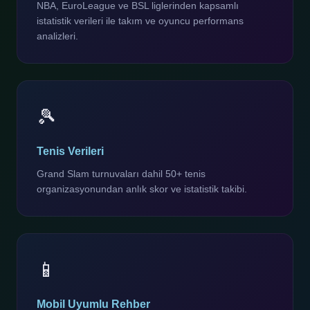
NBA, EuroLeague ve BSL liglerinden kapsamlı
istatistik verileri ile takım ve oyuncu performans
analizleri.
🎾
Tenis Verileri
Grand Slam turnuvaları dahil 50+ tenis
organizasyonundan anlık skor ve istatistik takibi.
📱
Mobil Uyumlu Rehber