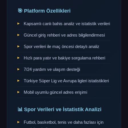
🎯 Platform Özellikleri
Kapsamlı canlı bahis analiz ve istatistik verileri
Güncel giriş rehberi ve adres bilgilendirmesi
Spor verileri ile maç öncesi detaylı analiz
Hızlı para yatır ve bakiye sorgulama rehberi
7/24 yardım ve ulaşım desteği
Türkiye Süper Lig ve Avrupa ligleri istatistikleri
Mobil uyumlu güncel adres erişimi
📊 Spor Verileri ve İstatistik Analizi
Futbol, basketbol, tenis ve daha fazlası için