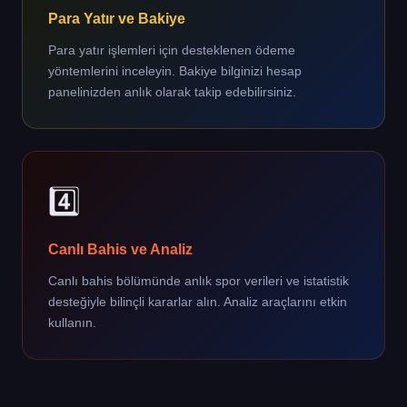
Para Yatır ve Bakiye
Para yatır işlemleri için desteklenen ödeme
yöntemlerini inceleyin. Bakiye bilginizi hesap
panelinizden anlık olarak takip edebilirsiniz.
4️⃣
Canlı Bahis ve Analiz
Canlı bahis bölümünde anlık spor verileri ve istatistik
desteğiyle bilinçli kararlar alın. Analiz araçlarını etkin
kullanın.