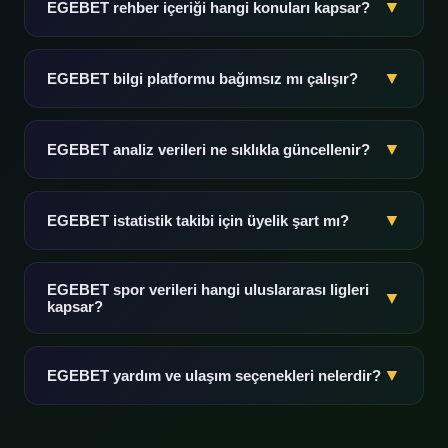
güvenlik önlemleri nedeniyle güncel adres zaman
▼
EGEBET rehber içeriği hangi konuları kapsar?
zaman değiştirilmektedir. Bu rehber sayfası her zaman
Rehber; giriş yap, kayıt ol, para yatır, bakiye yönetimi,
güncel bilgiyi sunar.
canlı bahis seçenekleri, analiz araçları ve istatistik takibi
▼
EGEBET bilgi platformu bağımsız mı çalışır?
konularını kapsamlı biçimde ele almaktadır.
Evet, bu platform herhangi bir bahis şirketiyle bağlantılı
değildir. Yalnızca bilgilendirme amaçlı bağımsız içerik
▼
EGEBET analiz verileri ne sıklıkla güncellenir?
üretmekte ve doğrulanmış veri sunmaktadır.
Analiz verileri gerçek zamanlı olarak güncellenmektedir.
Maç öncesi ve maç içi istatistikler dakika bazında
▼
EGEBET istatistik takibi için üyelik şart mı?
yenilenmekte, günlük raporlar ise her sabah
Temel istatistik takibi için üyelik gerekmemektedir. Ancak
yayımlanmaktadır.
gelişmiş analiz araçları ve kişiselleştirilmiş raporlara
EGEBET spor verileri hangi uluslararası ligleri
▼
kapsar?
erişim için üye ol işlemini tamamlamanız önerilir.
Türkiye Süper Lig, Premier League, La Liga,
Bundesliga, Serie A, Ligue 1, Champions League,
▼
EGEBET yardım ve ulaşım seçenekleri nelerdir?
Europa League ve 100'den fazla uluslararası lig ve
Yardım için 7/24 canlı destek hattı, e-posta ulaşım
turnuvadan spor verileri sunulmaktadır.
kanalı ve kapsamlı yardım merkezi mevcuttur. Ortalama