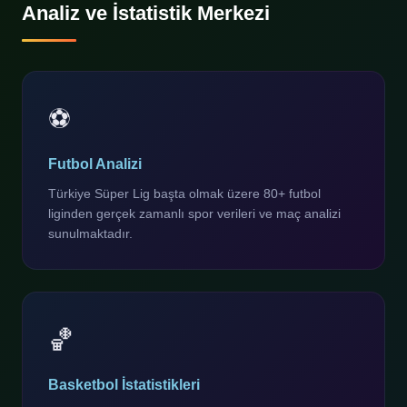
Analiz ve İstatistik Merkezi
⚽
Futbol Analizi
Türkiye Süper Lig başta olmak üzere 80+ futbol
liginden gerçek zamanlı spor verileri ve maç analizi
sunulmaktadır.
🏀
Basketbol İstatistikleri