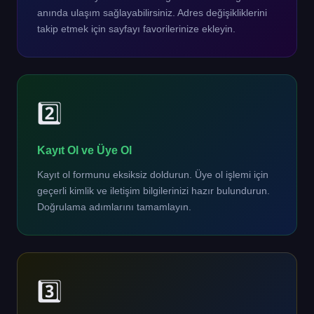
anında ulaşım sağlayabilirsiniz. Adres değişikliklerini
takip etmek için sayfayı favorilerinize ekleyin.
2️⃣
Kayıt Ol ve Üye Ol
Kayıt ol formunu eksiksiz doldurun. Üye ol işlemi için
geçerli kimlik ve iletişim bilgilerinizi hazır bulundurun.
Doğrulama adımlarını tamamlayın.
3️⃣