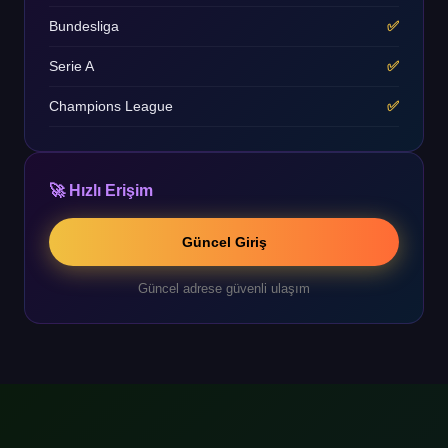
Bundesliga
✅
Serie A
✅
Champions League
✅
🚀 Hızlı Erişim
Güncel Giriş
Güncel adrese güvenli ulaşım