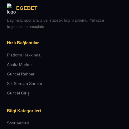
EGEBET
Bağımsız spor analiz ve istatistik bilgi platformu. Yalnızca
bilgilendirme amaçlıdır.
Hızlı Bağlantılar
Platform Hakkında
Analiz Merkezi
Güncel Rehber
Sık Sorulan Sorular
Güncel Giriş
Bilgi Kategorileri
Spor Verileri