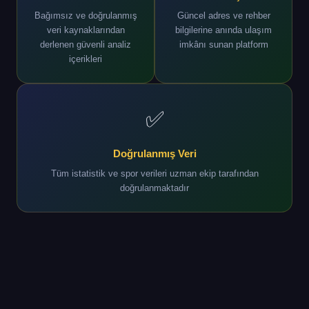
Bağımsız ve doğrulanmış
Güncel adres ve rehber
veri kaynaklarından
bilgilerine anında ulaşım
derlenen güvenli analiz
imkânı sunan platform
içerikleri
✅
Doğrulanmış Veri
Tüm istatistik ve spor verileri uzman ekip tarafından
doğrulanmaktadır