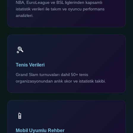
NBA, EuroLeague ve BSL liglerinden kapsamlı
istatistik verileri ile takım ve oyuncu performans
analizleri.
🎾
Tenis Verileri
Grand Slam turnuvaları dahil 50+ tenis
organizasyonundan anlık skor ve istatistik takibi.
📱
Mobil Uyumlu Rehber