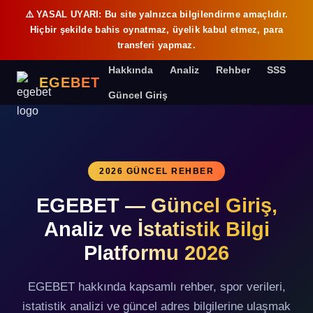
⚠️ YASAL UYARI: Bu site yalnızca bilgilendirme amaçlıdır.
Hiçbir şekilde bahis oynatmaz, üyelik kabul etmez, para
transferi yapmaz.
Hakkında
Analiz
Rehber
SSS
EGEBET
Güncel Giriş
2026 GÜNCEL REHBER
EGEBET — Güncel Giriş,
Analiz ve İstatistik Bilgi
Platformu 2026
EGEBET hakkında kapsamlı rehber, spor verileri,
istatistik analizi ve güncel adres bilgilerine ulaşmak