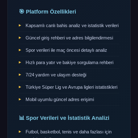
🎯 Platform Özellikleri
Kapsamlı canlı bahis analiz ve istatistik verileri
Güncel giriş rehberi ve adres bilgilendirmesi
Spor verileri ile maç öncesi detaylı analiz
Hızlı para yatır ve bakiye sorgulama rehberi
7/24 yardım ve ulaşım desteği
Türkiye Süper Lig ve Avrupa ligleri istatistikleri
Mobil uyumlu güncel adres erişimi
📊 Spor Verileri ve İstatistik Analizi
Futbol, basketbol, tenis ve daha fazlası için