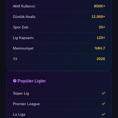
Aktif Kullanıcı
850K+
Günlük Analiz
12.000+
Spor Dalı
35+
Lig Kapsamı
120+
Memnuniyet
%94.7
Yıl
2026
⚽ Popüler Ligler
Süper Lig
✅
Premier League
✅
La Liga
✅