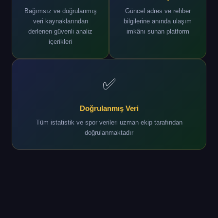
Bağımsız ve doğrulanmış
Güncel adres ve rehber
veri kaynaklarından
bilgilerine anında ulaşım
derlenen güvenli analiz
imkânı sunan platform
içerikleri
✅
Doğrulanmış Veri
Tüm istatistik ve spor verileri uzman ekip tarafından
doğrulanmaktadır