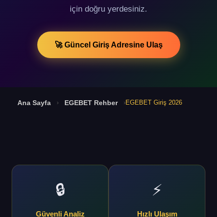
için doğru yerdesiniz.
🚀 Güncel Giriş Adresine Ulaş
Ana Sayfa
›
EGEBET Rehber
›
EGEBET Giriş 2026
🔒
⚡
Güvenli Analiz
Hızlı Ulaşım