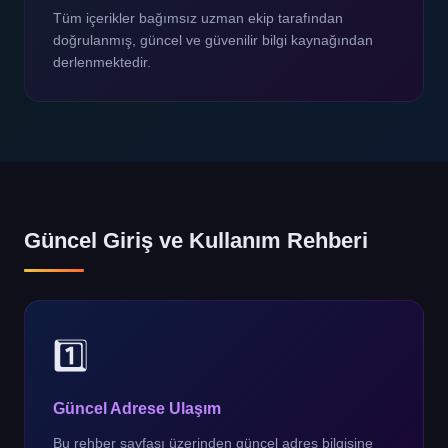
Tüm içerikler bağımsız uzman ekip tarafından
doğrulanmış, güncel ve güvenilir bilgi kaynağından
derlenmektedir.
Güncel Giriş ve Kullanım Rehberi
1️⃣
Güncel Adrese Ulaşım
Bu rehber sayfası üzerinden güncel adres bilgisine