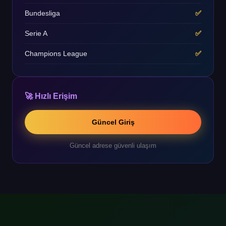
Bundesliga
✅
Serie A
✅
Champions League
✅
🚀 Hızlı Erişim
Güncel Giriş
Güncel adrese güvenli ulaşım