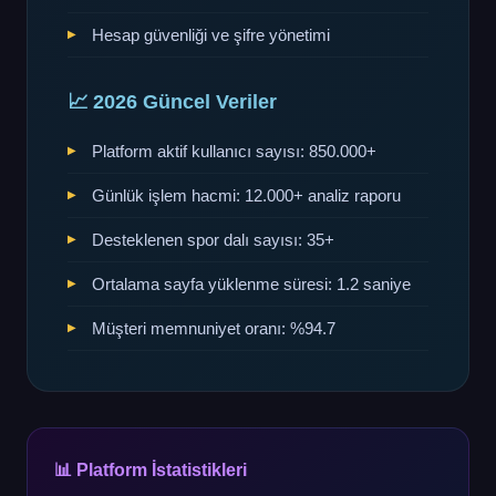
Hesap güvenliği ve şifre yönetimi
📈 2026 Güncel Veriler
Platform aktif kullanıcı sayısı: 850.000+
Günlük işlem hacmi: 12.000+ analiz raporu
Desteklenen spor dalı sayısı: 35+
Ortalama sayfa yüklenme süresi: 1.2 saniye
Müşteri memnuniyet oranı: %94.7
📊 Platform İstatistikleri