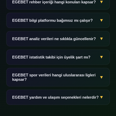
güvenlik önlemleri nedeniyle güncel adres zaman
▼
EGEBET rehber içeriği hangi konuları kapsar?
zaman değiştirilmektedir. Bu rehber sayfası her zaman
Rehber; giriş yap, kayıt ol, para yatır, bakiye yönetimi,
güncel bilgiyi sunar.
canlı bahis seçenekleri, analiz araçları ve istatistik takibi
▼
EGEBET bilgi platformu bağımsız mı çalışır?
konularını kapsamlı biçimde ele almaktadır.
Evet, bu platform herhangi bir bahis şirketiyle bağlantılı
değildir. Yalnızca bilgilendirme amaçlı bağımsız içerik
▼
EGEBET analiz verileri ne sıklıkla güncellenir?
üretmekte ve doğrulanmış veri sunmaktadır.
Analiz verileri gerçek zamanlı olarak güncellenmektedir.
Maç öncesi ve maç içi istatistikler dakika bazında
▼
EGEBET istatistik takibi için üyelik şart mı?
yenilenmekte, günlük raporlar ise her sabah
Temel istatistik takibi için üyelik gerekmemektedir. Ancak
yayımlanmaktadır.
gelişmiş analiz araçları ve kişiselleştirilmiş raporlara
EGEBET spor verileri hangi uluslararası ligleri
▼
kapsar?
erişim için üye ol işlemini tamamlamanız önerilir.
Türkiye Süper Lig, Premier League, La Liga,
Bundesliga, Serie A, Ligue 1, Champions League,
▼
EGEBET yardım ve ulaşım seçenekleri nelerdir?
Europa League ve 100'den fazla uluslararası lig ve
Yardım için 7/24 canlı destek hattı, e-posta ulaşım
turnuvadan spor verileri sunulmaktadır.
kanalı ve kapsamlı yardım merkezi mevcuttur. Ortalama