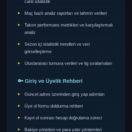
canlı istatistik
Maç bazlı analiz raporları ve tahmin verileri
Takım performans metrikleri ve karşılaştırmalı
analiz
Sezon içi istatistik trendleri ve veri
görselleştirme
Uluslararası turnuva verileri ve lig sıralamaları
🔑 Giriş ve Üyelik Rehberi
Güncel adres üzerinden giriş yap adımları
Üye ol formu doldurma rehberi
Kayıt ol sonrası hesap doğrulama süreci
Bakiye yönetimi ve para yatır yöntemleri