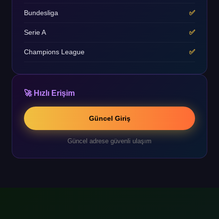
Bundesliga
✅
Serie A
✅
Champions League
✅
🚀 Hızlı Erişim
Güncel Giriş
Güncel adrese güvenli ulaşım