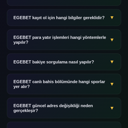
gerekirse iki faktörlü doğrulama adımını tamamlayın.
Üye ol işlemi ortalama 3-5 dakika sürmektedir. Kimlik
doğrulama adımlarının tamamlanmasıyla hesabınız
▼
EGEBET kayıt ol için hangi bilgiler gereklidir?
aktif hale gelir.
Kayıt ol formu için geçerli e-posta adresi, güçlü şifre,
ad-soyad bilgisi ve telefon numarası gereklidir. Kimlik
EGEBET para yatır işlemleri hangi yöntemlerle
▼
yapılır?
doğrulaması için ek belgeler istenebilir.
Para yatır işlemleri; banka havalesi, kredi kartı, papara,
kripto para ve diğer dijital ödeme yöntemleriyle
▼
EGEBET bakiye sorgulama nasıl yapılır?
gerçekleştirilebilir. Minimum yatırım tutarları platforma
Hesabınıza giriş yaptıktan sonra üst menüdeki bakiye
göre değişir.
bölümünden anlık bilgiye ulaşabilirsiniz. İşlem geçmişi
EGEBET canlı bahis bölümünde hangi sporlar
▼
yer alır?
ve detaylı bakiye raporu da bu bölümden
görüntülenebilir.
Canlı bahis bölümünde futbol, basketbol, tenis,
voleybol, buz hokeyi, beyzbol ve daha pek çok spor
EGEBET güncel adres değişikliği neden
▼
gerçekleşir?
dalında anlık seçenekler sunulmaktadır.
Teknik altyapı güncellemeleri, yasal düzenlemeler ve