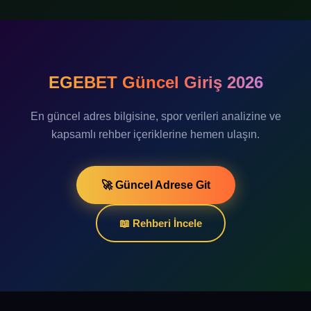
yanıt süresi 3 dakikanın altındadır.
EGEBET Güncel Giriş 2026
En güncel adres bilgisine, spor verileri analizine ve
kapsamlı rehber içeriklerine hemen ulaşın.
🚀 Güncel Adrese Git
📖 Rehberi İncele