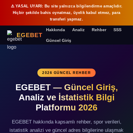
⚠️ YASAL UYARI: Bu site yalnızca bilgilendirme amaçlıdır.
Hiçbir şekilde bahis oynatmaz, üyelik kabul etmez, para
transferi yapmaz.
Hakkında
Analiz
Rehber
SSS
EGEBET
Güncel Giriş
2026 GÜNCEL REHBER
EGEBET — Güncel Giriş,
Analiz ve İstatistik Bilgi
Platformu 2026
EGEBET hakkında kapsamlı rehber, spor verileri,
istatistik analizi ve güncel adres bilgilerine ulaşmak