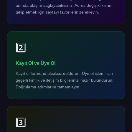
anında ulaşım sağlayabilirsiniz. Adres değişikliklerini
takip etmek için sayfayı favorilerinize ekleyin.
2️⃣
Kayıt Ol ve Üye Ol
Kayıt ol formunu eksiksiz doldurun. Üye ol işlemi için
geçerli kimlik ve iletişim bilgilerinizi hazır bulundurun.
Doğrulama adımlarını tamamlayın.
3️⃣