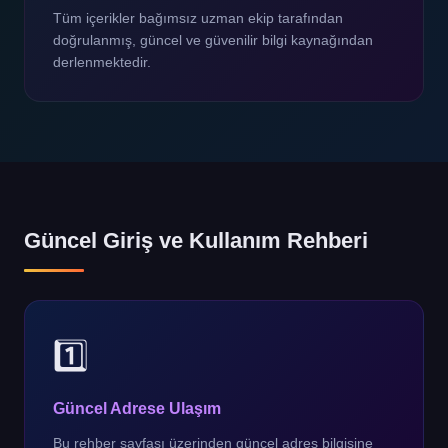
Tüm içerikler bağımsız uzman ekip tarafından
doğrulanmış, güncel ve güvenilir bilgi kaynağından
derlenmektedir.
Güncel Giriş ve Kullanım Rehberi
1️⃣
Güncel Adrese Ulaşım
Bu rehber sayfası üzerinden güncel adres bilgisine