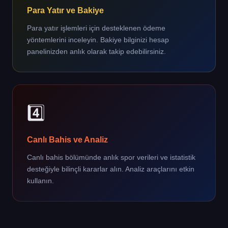
Para Yatır ve Bakiye
Para yatır işlemleri için desteklenen ödeme
yöntemlerini inceleyin. Bakiye bilginizi hesap
panelinizden anlık olarak takip edebilirsiniz.
4️⃣
Canlı Bahis ve Analiz
Canlı bahis bölümünde anlık spor verileri ve istatistik
desteğiyle bilinçli kararlar alın. Analiz araçlarını etkin
kullanın.