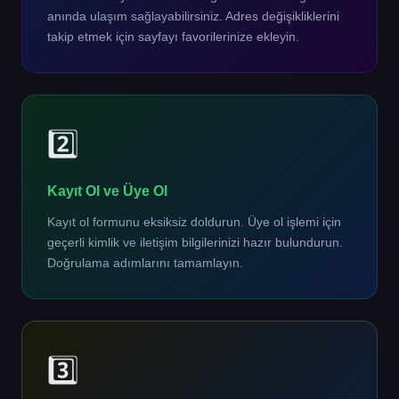
anında ulaşım sağlayabilirsiniz. Adres değişikliklerini
takip etmek için sayfayı favorilerinize ekleyin.
2️⃣
Kayıt Ol ve Üye Ol
Kayıt ol formunu eksiksiz doldurun. Üye ol işlemi için
geçerli kimlik ve iletişim bilgilerinizi hazır bulundurun.
Doğrulama adımlarını tamamlayın.
3️⃣