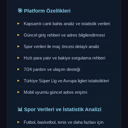
🎯 Platform Özellikleri
Kapsamlı canlı bahis analiz ve istatistik verileri
Güncel giriş rehberi ve adres bilgilendirmesi
Spor verileri ile maç öncesi detaylı analiz
Hızlı para yatır ve bakiye sorgulama rehberi
7/24 yardım ve ulaşım desteği
Türkiye Süper Lig ve Avrupa ligleri istatistikleri
Mobil uyumlu güncel adres erişimi
📊 Spor Verileri ve İstatistik Analizi
Futbol, basketbol, tenis ve daha fazlası için