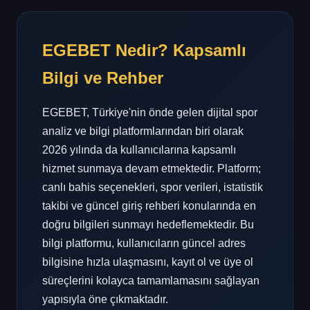
EGEBET Nedir? Kapsamlı
Bilgi ve Rehber
EGEBET, Türkiye'nin önde gelen dijital spor
analiz ve bilgi platformlarından biri olarak
2026 yılında da kullanıcılarına kapsamlı
hizmet sunmaya devam etmektedir. Platform;
canlı bahis seçenekleri, spor verileri, istatistik
takibi ve güncel giriş rehberi konularında en
doğru bilgileri sunmayı hedeflemektedir. Bu
bilgi platformu, kullanıcıların güncel adres
bilgisine hızla ulaşmasını, kayıt ol ve üye ol
süreçlerini kolayca tamamlamasını sağlayan
yapısıyla öne çıkmaktadır.