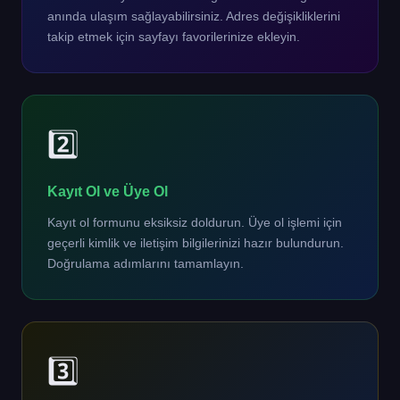
anında ulaşım sağlayabilirsiniz. Adres değişikliklerini
takip etmek için sayfayı favorilerinize ekleyin.
2️⃣
Kayıt Ol ve Üye Ol
Kayıt ol formunu eksiksiz doldurun. Üye ol işlemi için
geçerli kimlik ve iletişim bilgilerinizi hazır bulundurun.
Doğrulama adımlarını tamamlayın.
3️⃣