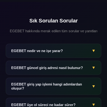
Sık Sorulan Sorular
EGEBET hakkında merak edilen tüm sorular ve yanıtları
▼
EGEBET nedir ve ne işe yarar?
Kapsamlı spor verileri, istatistik analizi ve güncel giriş
rehberi sunan bağımsız bir bilgi platformudur.
▼
EGEBET güncel giriş adresi nasıl bulunur?
Kullanıcılara doğrulanmış veri ve rehber içerikleri
Güncel giriş adresine bu rehber sayfası üzerinden
sağlar.
anında ulaşım sağlayabilirsiniz. Sayfayı favorilere
EGEBET giriş yap işlemi hangi adımlardan
▼
oluşur?
ekleyerek adres değişikliklerini takip edebilirsiniz.
Güncel adrese yönlendirildikten sonra giriş yap
butonuna tıklayın, kullanıcı adı ve şifrenizi girin,
▼
EGEBET üye ol süreci ne kadar sürer?