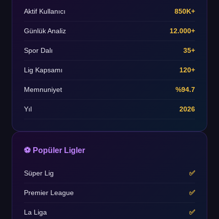
Aktif Kullanıcı
850K+
Günlük Analiz
12.000+
Spor Dalı
35+
Lig Kapsamı
120+
Memnuniyet
%94.7
Yıl
2026
⚽ Popüler Ligler
Süper Lig
✅
Premier League
✅
La Liga
✅