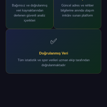
Bağımsız ve doğrulanmış
Güncel adres ve rehber
veri kaynaklarından
bilgilerine anında ulaşım
derlenen güvenli analiz
imkânı sunan platform
içerikleri
✅
Doğrulanmış Veri
Tüm istatistik ve spor verileri uzman ekip tarafından
doğrulanmaktadır