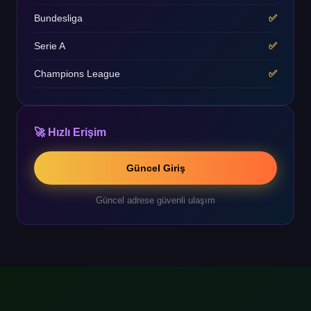
Bundesliga
✅
Serie A
✅
Champions League
✅
🚀 Hızlı Erişim
Güncel Giriş
Güncel adrese güvenli ulaşım