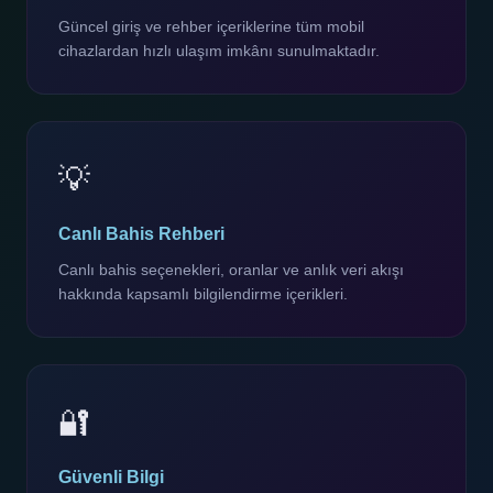
Güncel giriş ve rehber içeriklerine tüm mobil
cihazlardan hızlı ulaşım imkânı sunulmaktadır.
💡
Canlı Bahis Rehberi
Canlı bahis seçenekleri, oranlar ve anlık veri akışı
hakkında kapsamlı bilgilendirme içerikleri.
🔐
Güvenli Bilgi