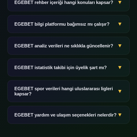
güvenlik önlemleri nedeniyle güncel adres zaman
▼
EGEBET rehber içeriği hangi konuları kapsar?
zaman değiştirilmektedir. Bu rehber sayfası her zaman
Rehber; giriş yap, kayıt ol, para yatır, bakiye yönetimi,
güncel bilgiyi sunar.
canlı bahis seçenekleri, analiz araçları ve istatistik takibi
▼
EGEBET bilgi platformu bağımsız mı çalışır?
konularını kapsamlı biçimde ele almaktadır.
Evet, bu platform herhangi bir bahis şirketiyle bağlantılı
değildir. Yalnızca bilgilendirme amaçlı bağımsız içerik
▼
EGEBET analiz verileri ne sıklıkla güncellenir?
üretmekte ve doğrulanmış veri sunmaktadır.
Analiz verileri gerçek zamanlı olarak güncellenmektedir.
Maç öncesi ve maç içi istatistikler dakika bazında
▼
EGEBET istatistik takibi için üyelik şart mı?
yenilenmekte, günlük raporlar ise her sabah
Temel istatistik takibi için üyelik gerekmemektedir. Ancak
yayımlanmaktadır.
gelişmiş analiz araçları ve kişiselleştirilmiş raporlara
EGEBET spor verileri hangi uluslararası ligleri
▼
kapsar?
erişim için üye ol işlemini tamamlamanız önerilir.
Türkiye Süper Lig, Premier League, La Liga,
Bundesliga, Serie A, Ligue 1, Champions League,
▼
EGEBET yardım ve ulaşım seçenekleri nelerdir?
Europa League ve 100'den fazla uluslararası lig ve
Yardım için 7/24 canlı destek hattı, e-posta ulaşım
turnuvadan spor verileri sunulmaktadır.
kanalı ve kapsamlı yardım merkezi mevcuttur. Ortalama