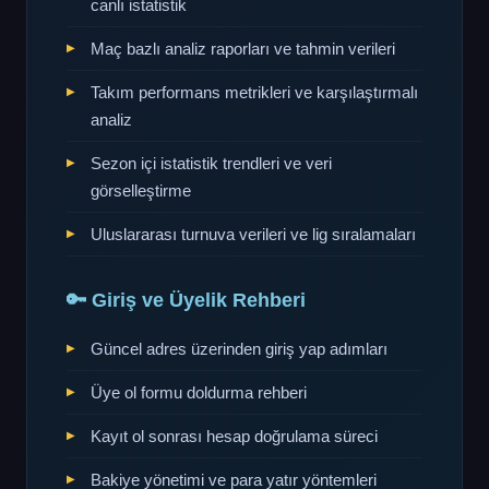
canlı istatistik
Maç bazlı analiz raporları ve tahmin verileri
Takım performans metrikleri ve karşılaştırmalı
analiz
Sezon içi istatistik trendleri ve veri
görselleştirme
Uluslararası turnuva verileri ve lig sıralamaları
🔑 Giriş ve Üyelik Rehberi
Güncel adres üzerinden giriş yap adımları
Üye ol formu doldurma rehberi
Kayıt ol sonrası hesap doğrulama süreci
Bakiye yönetimi ve para yatır yöntemleri