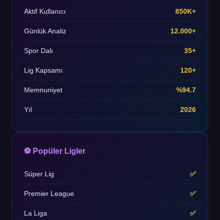
Aktif Kullanıcı
850K+
Günlük Analiz
12.000+
Spor Dalı
35+
Lig Kapsamı
120+
Memnuniyet
%94.7
Yıl
2026
⚽ Popüler Ligler
Süper Lig
✅
Premier League
✅
La Liga
✅