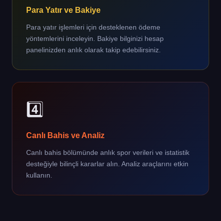
Para Yatır ve Bakiye
Para yatır işlemleri için desteklenen ödeme
yöntemlerini inceleyin. Bakiye bilginizi hesap
panelinizden anlık olarak takip edebilirsiniz.
4️⃣
Canlı Bahis ve Analiz
Canlı bahis bölümünde anlık spor verileri ve istatistik
desteğiyle bilinçli kararlar alın. Analiz araçlarını etkin
kullanın.