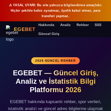
⚠️ YASAL UYARI: Bu site yalnızca bilgilendirme amaçlıdır.
Hiçbir şekilde bahis oynatmaz, üyelik kabul etmez, para
transferi yapmaz.
Hakkında
Analiz
Rehber
SSS
EGEBET
Güncel Giriş
2026 GÜNCEL REHBER
EGEBET — Güncel Giriş,
Analiz ve İstatistik Bilgi
Platformu 2026
EGEBET hakkında kapsamlı rehber, spor verileri,
istatistik analizi ve güncel adres bilgilerine ulaşmak