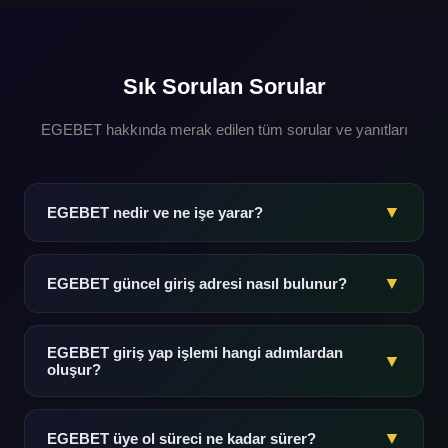
Sık Sorulan Sorular
EGEBET hakkında merak edilen tüm sorular ve yanıtları
▼
EGEBET nedir ve ne işe yarar?
Kapsamlı spor verileri, istatistik analizi ve güncel giriş
rehberi sunan bağımsız bir bilgi platformudur.
▼
EGEBET güncel giriş adresi nasıl bulunur?
Kullanıcılara doğrulanmış veri ve rehber içerikleri
Güncel giriş adresine bu rehber sayfası üzerinden
sağlar.
anında ulaşım sağlayabilirsiniz. Sayfayı favorilere
EGEBET giriş yap işlemi hangi adımlardan
▼
oluşur?
ekleyerek adres değişikliklerini takip edebilirsiniz.
Güncel adrese yönlendirildikten sonra giriş yap
butonuna tıklayın, kullanıcı adı ve şifrenizi girin,
▼
EGEBET üye ol süreci ne kadar sürer?