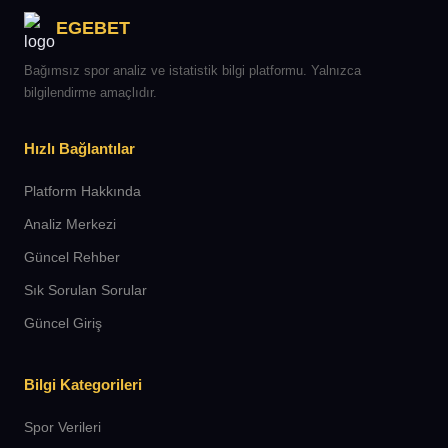
EGEBET
Bağımsız spor analiz ve istatistik bilgi platformu. Yalnızca
bilgilendirme amaçlıdır.
Hızlı Bağlantılar
Platform Hakkında
Analiz Merkezi
Güncel Rehber
Sık Sorulan Sorular
Güncel Giriş
Bilgi Kategorileri
Spor Verileri