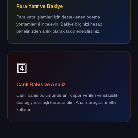
Para Yatır ve Bakiye
Para yatır işlemleri için desteklenen ödeme
yöntemlerini inceleyin. Bakiye bilginizi hesap
panelinizden anlık olarak takip edebilirsiniz.
4️⃣
Canlı Bahis ve Analiz
Canlı bahis bölümünde anlık spor verileri ve istatistik
desteğiyle bilinçli kararlar alın. Analiz araçlarını etkin
kullanın.