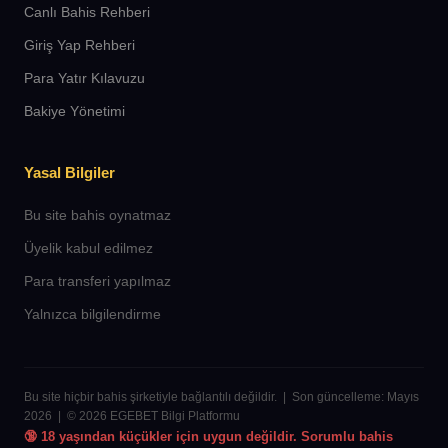
Canlı Bahis Rehberi
Giriş Yap Rehberi
Para Yatır Kılavuzu
Bakiye Yönetimi
Yasal Bilgiler
Bu site bahis oynatmaz
Üyelik kabul edilmez
Para transferi yapılmaz
Yalnızca bilgilendirme
Bu site hiçbir bahis şirketiyle bağlantılı değildir. | Son güncelleme: Mayıs
2026 | © 2026 EGEBET Bilgi Platformu
🔞 18 yaşından küçükler için uygun değildir. Sorumlu bahis