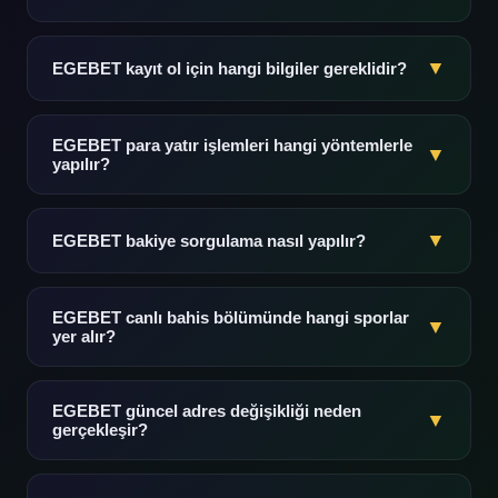
gerekirse iki faktörlü doğrulama adımını tamamlayın.
Üye ol işlemi ortalama 3-5 dakika sürmektedir. Kimlik
doğrulama adımlarının tamamlanmasıyla hesabınız
▼
EGEBET kayıt ol için hangi bilgiler gereklidir?
aktif hale gelir.
Kayıt ol formu için geçerli e-posta adresi, güçlü şifre,
ad-soyad bilgisi ve telefon numarası gereklidir. Kimlik
EGEBET para yatır işlemleri hangi yöntemlerle
▼
yapılır?
doğrulaması için ek belgeler istenebilir.
Para yatır işlemleri; banka havalesi, kredi kartı, papara,
kripto para ve diğer dijital ödeme yöntemleriyle
▼
EGEBET bakiye sorgulama nasıl yapılır?
gerçekleştirilebilir. Minimum yatırım tutarları platforma
Hesabınıza giriş yaptıktan sonra üst menüdeki bakiye
göre değişir.
bölümünden anlık bilgiye ulaşabilirsiniz. İşlem geçmişi
EGEBET canlı bahis bölümünde hangi sporlar
▼
yer alır?
ve detaylı bakiye raporu da bu bölümden
görüntülenebilir.
Canlı bahis bölümünde futbol, basketbol, tenis,
voleybol, buz hokeyi, beyzbol ve daha pek çok spor
EGEBET güncel adres değişikliği neden
▼
gerçekleşir?
dalında anlık seçenekler sunulmaktadır.
Teknik altyapı güncellemeleri, yasal düzenlemeler ve