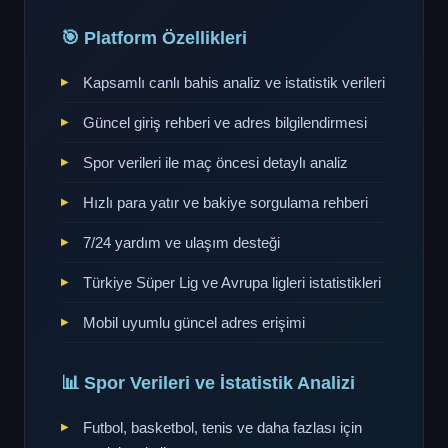
🎯 Platform Özellikleri
Kapsamlı canlı bahis analiz ve istatistik verileri
Güncel giriş rehberi ve adres bilgilendirmesi
Spor verileri ile maç öncesi detaylı analiz
Hızlı para yatır ve bakiye sorgulama rehberi
7/24 yardım ve ulaşım desteği
Türkiye Süper Lig ve Avrupa ligleri istatistikleri
Mobil uyumlu güncel adres erişimi
📊 Spor Verileri ve İstatistik Analizi
Futbol, basketbol, tenis ve daha fazlası için