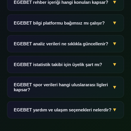
güvenlik önlemleri nedeniyle güncel adres zaman
▼
EGEBET rehber içeriği hangi konuları kapsar?
zaman değiştirilmektedir. Bu rehber sayfası her zaman
Rehber; giriş yap, kayıt ol, para yatır, bakiye yönetimi,
güncel bilgiyi sunar.
canlı bahis seçenekleri, analiz araçları ve istatistik takibi
▼
EGEBET bilgi platformu bağımsız mı çalışır?
konularını kapsamlı biçimde ele almaktadır.
Evet, bu platform herhangi bir bahis şirketiyle bağlantılı
değildir. Yalnızca bilgilendirme amaçlı bağımsız içerik
▼
EGEBET analiz verileri ne sıklıkla güncellenir?
üretmekte ve doğrulanmış veri sunmaktadır.
Analiz verileri gerçek zamanlı olarak güncellenmektedir.
Maç öncesi ve maç içi istatistikler dakika bazında
▼
EGEBET istatistik takibi için üyelik şart mı?
yenilenmekte, günlük raporlar ise her sabah
Temel istatistik takibi için üyelik gerekmemektedir. Ancak
yayımlanmaktadır.
gelişmiş analiz araçları ve kişiselleştirilmiş raporlara
EGEBET spor verileri hangi uluslararası ligleri
▼
kapsar?
erişim için üye ol işlemini tamamlamanız önerilir.
Türkiye Süper Lig, Premier League, La Liga,
Bundesliga, Serie A, Ligue 1, Champions League,
▼
EGEBET yardım ve ulaşım seçenekleri nelerdir?
Europa League ve 100'den fazla uluslararası lig ve
Yardım için 7/24 canlı destek hattı, e-posta ulaşım
turnuvadan spor verileri sunulmaktadır.
kanalı ve kapsamlı yardım merkezi mevcuttur. Ortalama