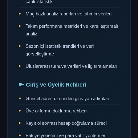
canlı istatistik
Maç bazlı analiz raporları ve tahmin verileri
Takım performans metrikleri ve karşılaştırmalı
analiz
Sezon içi istatistik trendleri ve veri
görselleştirme
Uluslararası turnuva verileri ve lig sıralamaları
🔑 Giriş ve Üyelik Rehberi
Güncel adres üzerinden giriş yap adımları
Üye ol formu doldurma rehberi
Kayıt ol sonrası hesap doğrulama süreci
Bakiye yönetimi ve para yatır yöntemleri