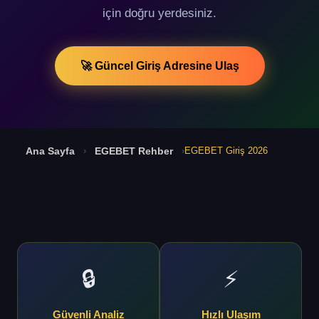
için doğru yerdesiniz.
🚀 Güncel Giriş Adresine Ulaş
Ana Sayfa
›
EGEBET Rehber
›
EGEBET Giriş 2026
🔒
⚡
Güvenli Analiz
Hızlı Ulaşım