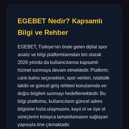
EGEBET Nedir? Kapsamlı
Bilgi ve Rehber
EGEBET, Türkiye'nin önde gelen dijital spor
analiz ve bilgi platformlarından biri olarak
2026 yılında da kullanıcılarına kapsamlı
hizmet sunmaya devam etmektedir. Platform;
canlı bahis seçenekleri, spor verileri, istatistik
takibi ve güncel giriş rehberi konularında en
doğru bilgileri sunmayı hedeflemektedir. Bu
bilgi platformu, kullanıcıların güncel adres
bilgisine hızla ulaşmasını, kayıt ol ve üye ol
süreçlerini kolayca tamamlamasını sağlayan
yapısıyla öne çıkmaktadır.