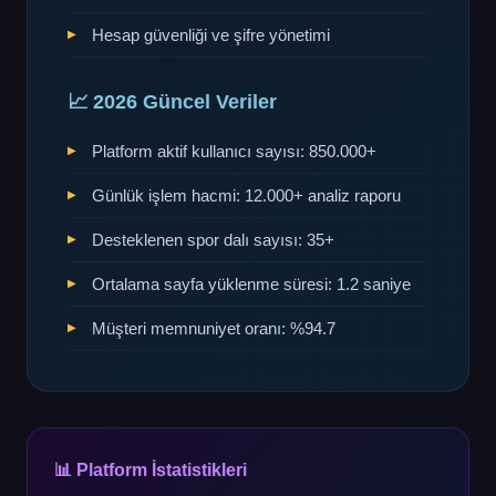
Hesap güvenliği ve şifre yönetimi
📈 2026 Güncel Veriler
Platform aktif kullanıcı sayısı: 850.000+
Günlük işlem hacmi: 12.000+ analiz raporu
Desteklenen spor dalı sayısı: 35+
Ortalama sayfa yüklenme süresi: 1.2 saniye
Müşteri memnuniyet oranı: %94.7
📊 Platform İstatistikleri