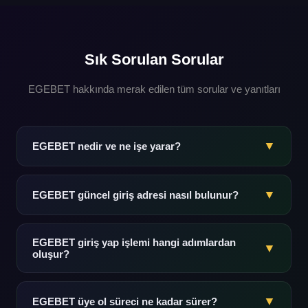
Sık Sorulan Sorular
EGEBET hakkında merak edilen tüm sorular ve yanıtları
▼
EGEBET nedir ve ne işe yarar?
Kapsamlı spor verileri, istatistik analizi ve güncel giriş
rehberi sunan bağımsız bir bilgi platformudur.
▼
EGEBET güncel giriş adresi nasıl bulunur?
Kullanıcılara doğrulanmış veri ve rehber içerikleri
Güncel giriş adresine bu rehber sayfası üzerinden
sağlar.
anında ulaşım sağlayabilirsiniz. Sayfayı favorilere
EGEBET giriş yap işlemi hangi adımlardan
▼
oluşur?
ekleyerek adres değişikliklerini takip edebilirsiniz.
Güncel adrese yönlendirildikten sonra giriş yap
butonuna tıklayın, kullanıcı adı ve şifrenizi girin,
▼
EGEBET üye ol süreci ne kadar sürer?