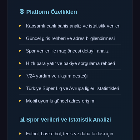
🎯 Platform Özellikleri
Kapsamlı canlı bahis analiz ve istatistik verileri
Güncel giriş rehberi ve adres bilgilendirmesi
Spor verileri ile maç öncesi detaylı analiz
Hızlı para yatır ve bakiye sorgulama rehberi
7/24 yardım ve ulaşım desteği
Türkiye Süper Lig ve Avrupa ligleri istatistikleri
Mobil uyumlu güncel adres erişimi
📊 Spor Verileri ve İstatistik Analizi
Futbol, basketbol, tenis ve daha fazlası için