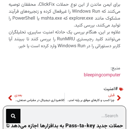
برای ایمن ماندن از این نوع حملات ClickFix، محققان توصیه
می‌کنند که Windows Run را غیرفعال کرده و زنجیره‌های فرآیند
مشکوک مانند explorer.exe که mshta.exe یا PowerShell را
تولید می‌کنند، بررسی کنید.
علاوه بر این، هنگام بررسی یک حادثه امنیت سایبری، تحلیلگران
می‌توانند کلید رجیستری RunMRU را بررسی کنند تا ببینند آیا
کاربر دستوراتی را در Windows Run وارد کرده است یا خیر.
منبع:
bleepingcomputer
#امنیت
قبلی
بعدی
چرا کسب و کارهای موفق بر پایه امنیت بنا شده‌اند؟
کلاهبرداری دیجیتال در مقیاس صنعتی: سال ۲۰۲۵سال خوبی نبوده!
حملات جدید Pass-ta-key به بدافزارها اجازه می‌دهد تا