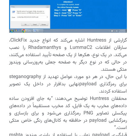
گزارشی از Huntress اشاره می‌کند که انواع جدید ClickFix،
سارقان اطلاعات LummaC2 و Rhadamanthys را نصب
می‌کند. در یک نوع، هکرها از یک صفحه تأیید استفاده می‌کنند،
در حالی که در نوع دیگر به صفحه جعلی به‌روزرسانی ویندوز
متکی هستند.
با این حال، در هر دو مورد، عوامل تهدید از steganography
برای رمزگذاری payloadنهایی بدافزار در داخل یک تصویر
استفاده کردند.
محققان Huntress توضیح می‌دهند: “به جای افزودن ساده
داده‌های مخرب به یک فایل، کد مخرب مستقیماً در داده‌های
پیکسلی تصاویر PNG رمزگذاری می‌شود و برای بازسازی و
رمزگشایی payload در حافظه به کانال‌های رنگی خاص متکی
است.”
قرارگیری payload نهایی با استفاده از باینری ویندوز mshta