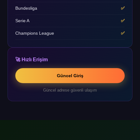
Bundesliga
✅
Serie A
✅
Champions League
✅
🚀 Hızlı Erişim
Güncel Giriş
Güncel adrese güvenli ulaşım