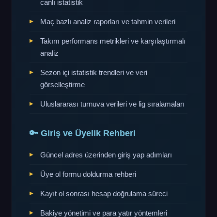
canlı istatistik
Maç bazlı analiz raporları ve tahmin verileri
Takım performans metrikleri ve karşılaştırmalı
analiz
Sezon içi istatistik trendleri ve veri
görselleştirme
Uluslararası turnuva verileri ve lig sıralamaları
🔑 Giriş ve Üyelik Rehberi
Güncel adres üzerinden giriş yap adımları
Üye ol formu doldurma rehberi
Kayıt ol sonrası hesap doğrulama süreci
Bakiye yönetimi ve para yatır yöntemleri