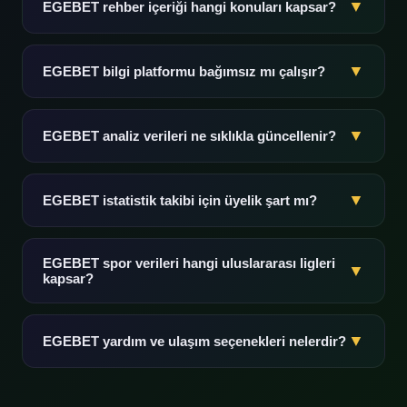
güvenlik önlemleri nedeniyle güncel adres zaman
▼
EGEBET rehber içeriği hangi konuları kapsar?
zaman değiştirilmektedir. Bu rehber sayfası her zaman
Rehber; giriş yap, kayıt ol, para yatır, bakiye yönetimi,
güncel bilgiyi sunar.
canlı bahis seçenekleri, analiz araçları ve istatistik takibi
▼
EGEBET bilgi platformu bağımsız mı çalışır?
konularını kapsamlı biçimde ele almaktadır.
Evet, bu platform herhangi bir bahis şirketiyle bağlantılı
değildir. Yalnızca bilgilendirme amaçlı bağımsız içerik
▼
EGEBET analiz verileri ne sıklıkla güncellenir?
üretmekte ve doğrulanmış veri sunmaktadır.
Analiz verileri gerçek zamanlı olarak güncellenmektedir.
Maç öncesi ve maç içi istatistikler dakika bazında
▼
EGEBET istatistik takibi için üyelik şart mı?
yenilenmekte, günlük raporlar ise her sabah
Temel istatistik takibi için üyelik gerekmemektedir. Ancak
yayımlanmaktadır.
gelişmiş analiz araçları ve kişiselleştirilmiş raporlara
EGEBET spor verileri hangi uluslararası ligleri
▼
kapsar?
erişim için üye ol işlemini tamamlamanız önerilir.
Türkiye Süper Lig, Premier League, La Liga,
Bundesliga, Serie A, Ligue 1, Champions League,
▼
EGEBET yardım ve ulaşım seçenekleri nelerdir?
Europa League ve 100'den fazla uluslararası lig ve
Yardım için 7/24 canlı destek hattı, e-posta ulaşım
turnuvadan spor verileri sunulmaktadır.
kanalı ve kapsamlı yardım merkezi mevcuttur. Ortalama