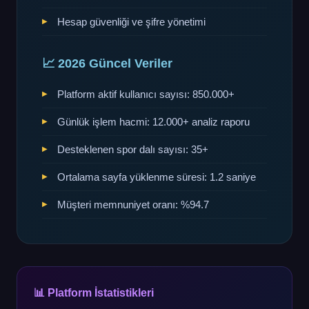
Hesap güvenliği ve şifre yönetimi
📈 2026 Güncel Veriler
Platform aktif kullanıcı sayısı: 850.000+
Günlük işlem hacmi: 12.000+ analiz raporu
Desteklenen spor dalı sayısı: 35+
Ortalama sayfa yüklenme süresi: 1.2 saniye
Müşteri memnuniyet oranı: %94.7
📊 Platform İstatistikleri