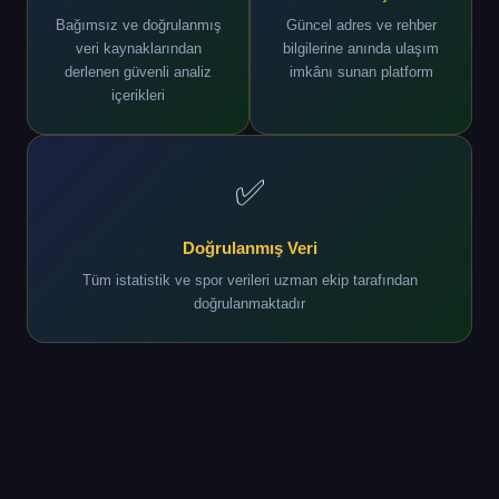
Bağımsız ve doğrulanmış
Güncel adres ve rehber
veri kaynaklarından
bilgilerine anında ulaşım
derlenen güvenli analiz
imkânı sunan platform
içerikleri
✅
Doğrulanmış Veri
Tüm istatistik ve spor verileri uzman ekip tarafından
doğrulanmaktadır