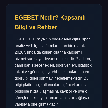
EGEBET Nedir? Kapsamlı
Bilgi ve Rehber
EGEBET, Türkiye'nin önde gelen dijital spor
analiz ve bilgi platformlarından biri olarak
2026 yılında da kullanıcılarına kapsamlı
hizmet sunmaya devam etmektedir. Platform;
canlı bahis seçenekleri, spor verileri, istatistik
takibi ve güncel giriş rehberi konularında en
doğru bilgileri sunmayı hedeflemektedir. Bu
bilgi platformu, kullanıcıların güncel adres
bilgisine hızla ulaşmasını, kayıt ol ve üye ol
süreçlerini kolayca tamamlamasını sağlayan
yapısıyla öne çıkmaktadır.