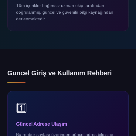
Tüm içerikler bağımsız uzman ekip tarafından
doğrulanmış, güncel ve güvenilir bilgi kaynağından
derlenmektedir.
Güncel Giriş ve Kullanım Rehberi
1️⃣
Güncel Adrese Ulaşım
Bu rehber sayfası üzerinden güncel adres bilgisine