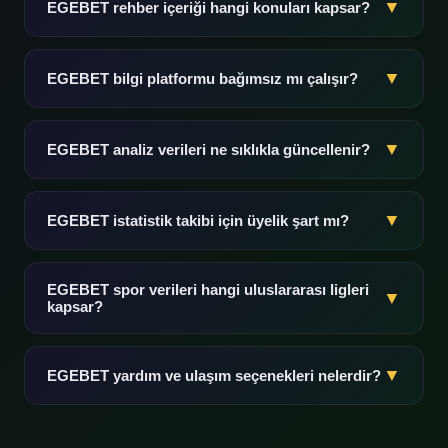
güvenlik önlemleri nedeniyle güncel adres zaman
▼
EGEBET rehber içeriği hangi konuları kapsar?
zaman değiştirilmektedir. Bu rehber sayfası her zaman
Rehber; giriş yap, kayıt ol, para yatır, bakiye yönetimi,
güncel bilgiyi sunar.
canlı bahis seçenekleri, analiz araçları ve istatistik takibi
▼
EGEBET bilgi platformu bağımsız mı çalışır?
konularını kapsamlı biçimde ele almaktadır.
Evet, bu platform herhangi bir bahis şirketiyle bağlantılı
değildir. Yalnızca bilgilendirme amaçlı bağımsız içerik
▼
EGEBET analiz verileri ne sıklıkla güncellenir?
üretmekte ve doğrulanmış veri sunmaktadır.
Analiz verileri gerçek zamanlı olarak güncellenmektedir.
Maç öncesi ve maç içi istatistikler dakika bazında
▼
EGEBET istatistik takibi için üyelik şart mı?
yenilenmekte, günlük raporlar ise her sabah
Temel istatistik takibi için üyelik gerekmemektedir. Ancak
yayımlanmaktadır.
gelişmiş analiz araçları ve kişiselleştirilmiş raporlara
EGEBET spor verileri hangi uluslararası ligleri
▼
kapsar?
erişim için üye ol işlemini tamamlamanız önerilir.
Türkiye Süper Lig, Premier League, La Liga,
Bundesliga, Serie A, Ligue 1, Champions League,
▼
EGEBET yardım ve ulaşım seçenekleri nelerdir?
Europa League ve 100'den fazla uluslararası lig ve
Yardım için 7/24 canlı destek hattı, e-posta ulaşım
turnuvadan spor verileri sunulmaktadır.
kanalı ve kapsamlı yardım merkezi mevcuttur. Ortalama