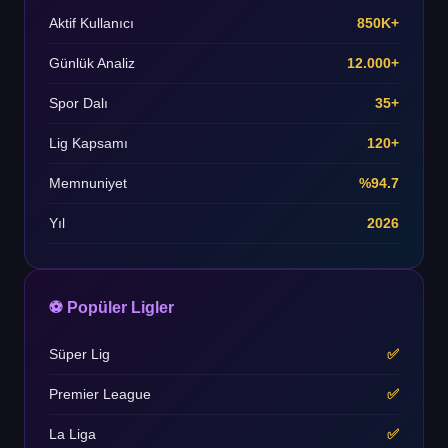
Aktif Kullanıcı
850K+
Günlük Analiz
12.000+
Spor Dalı
35+
Lig Kapsamı
120+
Memnuniyet
%94.7
Yıl
2026
⚽ Popüler Ligler
Süper Lig
✅
Premier League
✅
La Liga
✅