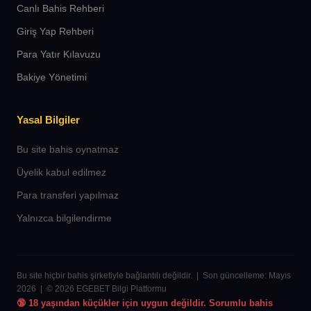
Canlı Bahis Rehberi
Giriş Yap Rehberi
Para Yatır Kılavuzu
Bakiye Yönetimi
Yasal Bilgiler
Bu site bahis oynatmaz
Üyelik kabul edilmez
Para transferi yapılmaz
Yalnızca bilgilendirme
Bu site hiçbir bahis şirketiyle bağlantılı değildir. | Son güncelleme: Mayıs
2026 | © 2026 EGEBET Bilgi Platformu
🔞 18 yaşından küçükler için uygun değildir. Sorumlu bahis