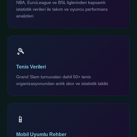
NBA, EuroLeague ve BSL liglerinden kapsamlı
istatistik verileri ile takım ve oyuncu performans
analizleri.
🎾
Tenis Verileri
Grand Slam turnuvaları dahil 50+ tenis
organizasyonundan anlık skor ve istatistik takibi.
📱
Mobil Uyumlu Rehber