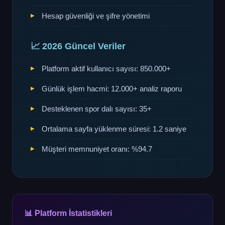
Hesap güvenliği ve şifre yönetimi
📈 2026 Güncel Veriler
Platform aktif kullanıcı sayısı: 850.000+
Günlük işlem hacmi: 12.000+ analiz raporu
Desteklenen spor dalı sayısı: 35+
Ortalama sayfa yüklenme süresi: 1.2 saniye
Müşteri memnuniyet oranı: %94.7
📊 Platform İstatistikleri