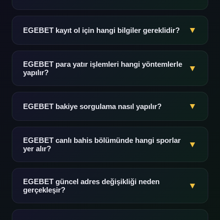
gerekirse iki faktörlü doğrulama adımını tamamlayın.
Üye ol işlemi ortalama 3-5 dakika sürmektedir. Kimlik
doğrulama adımlarının tamamlanmasıyla hesabınız
▼
EGEBET kayıt ol için hangi bilgiler gereklidir?
aktif hale gelir.
Kayıt ol formu için geçerli e-posta adresi, güçlü şifre,
ad-soyad bilgisi ve telefon numarası gereklidir. Kimlik
EGEBET para yatır işlemleri hangi yöntemlerle
▼
yapılır?
doğrulaması için ek belgeler istenebilir.
Para yatır işlemleri; banka havalesi, kredi kartı, papara,
kripto para ve diğer dijital ödeme yöntemleriyle
▼
EGEBET bakiye sorgulama nasıl yapılır?
gerçekleştirilebilir. Minimum yatırım tutarları platforma
Hesabınıza giriş yaptıktan sonra üst menüdeki bakiye
göre değişir.
bölümünden anlık bilgiye ulaşabilirsiniz. İşlem geçmişi
EGEBET canlı bahis bölümünde hangi sporlar
▼
yer alır?
ve detaylı bakiye raporu da bu bölümden
görüntülenebilir.
Canlı bahis bölümünde futbol, basketbol, tenis,
voleybol, buz hokeyi, beyzbol ve daha pek çok spor
EGEBET güncel adres değişikliği neden
▼
gerçekleşir?
dalında anlık seçenekler sunulmaktadır.
Teknik altyapı güncellemeleri, yasal düzenlemeler ve