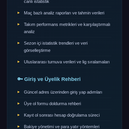
canlı istatistik
Maç bazlı analiz raporları ve tahmin verileri
Takım performans metrikleri ve karşılaştırmalı
analiz
Sezon içi istatistik trendleri ve veri
görselleştirme
Uluslararası turnuva verileri ve lig sıralamaları
🔑 Giriş ve Üyelik Rehberi
Güncel adres üzerinden giriş yap adımları
Üye ol formu doldurma rehberi
Kayıt ol sonrası hesap doğrulama süreci
Bakiye yönetimi ve para yatır yöntemleri