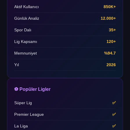
Aktif Kullanıcı
850K+
Günlük Analiz
12.000+
Spor Dalı
35+
Lig Kapsamı
120+
Memnuniyet
%94.7
Yıl
2026
⚽ Popüler Ligler
Süper Lig
✅
Premier League
✅
La Liga
✅