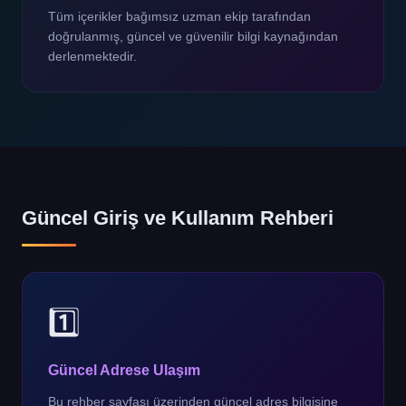
Tüm içerikler bağımsız uzman ekip tarafından
doğrulanmış, güncel ve güvenilir bilgi kaynağından
derlenmektedir.
Güncel Giriş ve Kullanım Rehberi
1️⃣
Güncel Adrese Ulaşım
Bu rehber sayfası üzerinden güncel adres bilgisine