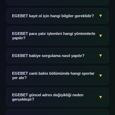
gerekirse iki faktörlü doğrulama adımını tamamlayın.
Üye ol işlemi ortalama 3-5 dakika sürmektedir. Kimlik
doğrulama adımlarının tamamlanmasıyla hesabınız
▼
EGEBET kayıt ol için hangi bilgiler gereklidir?
aktif hale gelir.
Kayıt ol formu için geçerli e-posta adresi, güçlü şifre,
ad-soyad bilgisi ve telefon numarası gereklidir. Kimlik
EGEBET para yatır işlemleri hangi yöntemlerle
▼
yapılır?
doğrulaması için ek belgeler istenebilir.
Para yatır işlemleri; banka havalesi, kredi kartı, papara,
kripto para ve diğer dijital ödeme yöntemleriyle
▼
EGEBET bakiye sorgulama nasıl yapılır?
gerçekleştirilebilir. Minimum yatırım tutarları platforma
Hesabınıza giriş yaptıktan sonra üst menüdeki bakiye
göre değişir.
bölümünden anlık bilgiye ulaşabilirsiniz. İşlem geçmişi
EGEBET canlı bahis bölümünde hangi sporlar
▼
yer alır?
ve detaylı bakiye raporu da bu bölümden
görüntülenebilir.
Canlı bahis bölümünde futbol, basketbol, tenis,
voleybol, buz hokeyi, beyzbol ve daha pek çok spor
EGEBET güncel adres değişikliği neden
▼
gerçekleşir?
dalında anlık seçenekler sunulmaktadır.
Teknik altyapı güncellemeleri, yasal düzenlemeler ve