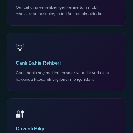
Güncel giriş ve rehber içeriklerine tüm mobil
cihazlardan hızlı ulaşım imkânı sunulmaktadır.
💡
Canlı Bahis Rehberi
Canlı bahis seçenekleri, oranlar ve anlık veri akışı
hakkında kapsamlı bilgilendirme içerikleri.
🔐
Güvenli Bilgi