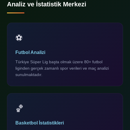
Analiz ve İstatistik Merkezi
⚽
Futbol Analizi
Türkiye Süper Lig başta olmak üzere 80+ futbol
liginden gerçek zamanlı spor verileri ve maç analizi
sunulmaktadır.
🏀
Basketbol İstatistikleri