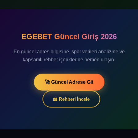
yanıt süresi 3 dakikanın altındadır.
EGEBET Güncel Giriş 2026
En güncel adres bilgisine, spor verileri analizine ve
kapsamlı rehber içeriklerine hemen ulaşın.
🚀 Güncel Adrese Git
📖 Rehberi İncele