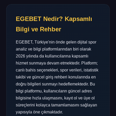
EGEBET Nedir? Kapsamlı
Bilgi ve Rehber
EGEBET, Türkiye'nin önde gelen dijital spor
analiz ve bilgi platformlarından biri olarak
2026 yılında da kullanıcılarına kapsamlı
hizmet sunmaya devam etmektedir. Platform;
canlı bahis seçenekleri, spor verileri, istatistik
takibi ve güncel giriş rehberi konularında en
doğru bilgileri sunmayı hedeflemektedir. Bu
bilgi platformu, kullanıcıların güncel adres
bilgisine hızla ulaşmasını, kayıt ol ve üye ol
süreçlerini kolayca tamamlamasını sağlayan
yapısıyla öne çıkmaktadır.