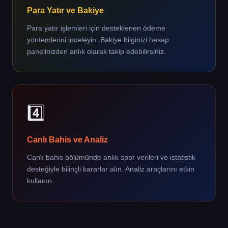
Para Yatır ve Bakiye
Para yatır işlemleri için desteklenen ödeme
yöntemlerini inceleyin. Bakiye bilginizi hesap
panelinizden anlık olarak takip edebilirsiniz.
4️⃣
Canlı Bahis ve Analiz
Canlı bahis bölümünde anlık spor verileri ve istatistik
desteğiyle bilinçli kararlar alın. Analiz araçlarını etkin
kullanın.