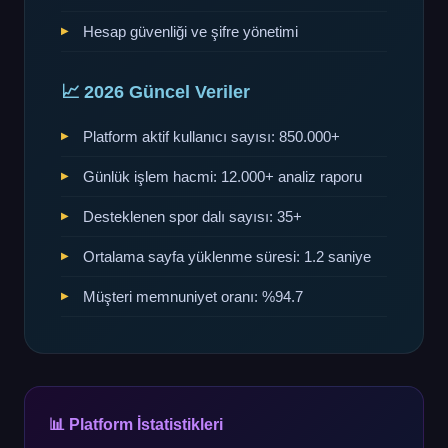
Hesap güvenliği ve şifre yönetimi
📈 2026 Güncel Veriler
Platform aktif kullanıcı sayısı: 850.000+
Günlük işlem hacmi: 12.000+ analiz raporu
Desteklenen spor dalı sayısı: 35+
Ortalama sayfa yüklenme süresi: 1.2 saniye
Müşteri memnuniyet oranı: %94.7
📊 Platform İstatistikleri