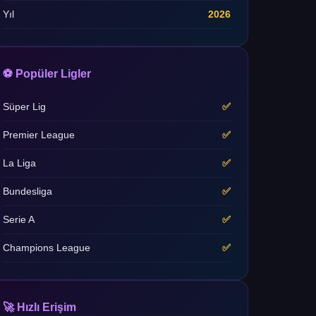
Yıl
2026
⚽ Popüler Ligler
Süper Lig
✅
Premier League
✅
La Liga
✅
Bundesliga
✅
Serie A
✅
Champions League
✅
🚀 Hızlı Erişim