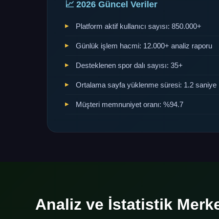
📈 2026 Güncel Veriler
Platform aktif kullanıcı sayısı: 850.000+
Günlük işlem hacmi: 12.000+ analiz raporu
Desteklenen spor dalı sayısı: 35+
Ortalama sayfa yüklenme süresi: 1.2 saniye
Müşteri memnuniyet oranı: %94.7
Analiz ve İstatistik Merk